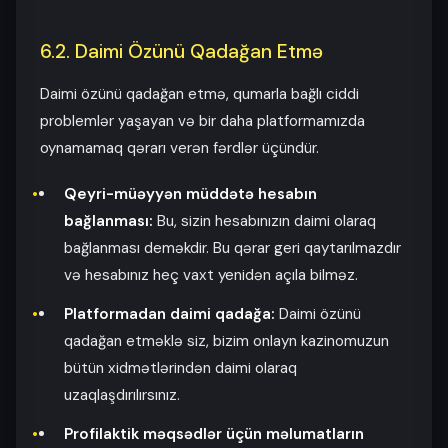
6.2. Daimi Özünü Qadağan Etmə
Daimi özünü qadağan etmə, qumarla bağlı ciddi
problemlər yaşayan və bir daha platformamızda
oynamamaq qərarı verən fərdlər üçündür.
Qeyri-müəyyən müddətə hesabın
bağlanması:
Bu, sizin hesabınızın daimi olaraq
bağlanması deməkdir. Bu qərar geri qaytarılmazdır
və hesabınız heç vaxt yenidən açıla bilməz.
Platformadan daimi qadağa:
Daimi özünü
qadağan etməklə siz, bizim onlayn kazinomuzun
bütün xidmətlərindən daimi olaraq
uzaqlaşdırılırsınız.
Profilaktik məqsədlər üçün məlumatların