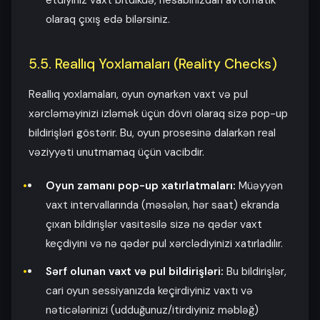
etdiyiniz vaxt bitdikdə, hesabınızdan avtomatik
olaraq çıxış edə bilərsiniz.
5.5. Reallıq Yoxlamaları (Reality Checks)
Reallıq yoxlamaları, oyun oynarkən vaxt və pul
xərcləməyinizi izləmək üçün dövri olaraq sizə pop-up
bildirişləri göstərir. Bu, oyun prosesinə dalarkən real
vəziyyəti unutmamaq üçün vacibdir.
Oyun zamanı pop-up xatırlatmaları:
Müəyyən
vaxt intervallarında (məsələn, hər saat) ekranda
çıxan bildirişlər vasitəsilə sizə nə qədər vaxt
keçdiyini və nə qədər pul xərclədiyinizi xatırladılır.
Sərf olunan vaxt və pul bildirişləri:
Bu bildirişlər,
cari oyun sessiyanızda keçirdiyiniz vaxtı və
nəticələrinizi (udduğunuz/itirdiyiniz məbləğ)