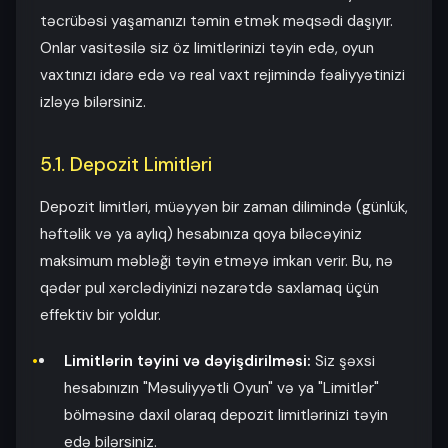
təcrübəsi yaşamanızı təmin etmək məqsədi daşıyır.
Onlar vasitəsilə siz öz limitlərinizi təyin edə, oyun
vaxtınızı idarə edə və real vaxt rejimində fəaliyyətinizi
izləyə bilərsiniz.
5.1. Depozit Limitləri
Depozit limitləri, müəyyən bir zaman dilimində (günlük,
həftəlik və ya aylıq) hesabınıza qoya biləcəyiniz
maksimum məbləği təyin etməyə imkan verir. Bu, nə
qədər pul xərclədiyinizi nəzarətdə saxlamaq üçün
effektiv bir yoldur.
Limitlərin təyini və dəyişdirilməsi:
Siz şəxsi
hesabınızın "Məsuliyyətli Oyun" və ya "Limitlər"
bölməsinə daxil olaraq depozit limitlərinizi təyin
edə bilərsiniz.