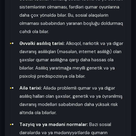
sistemlərinin olmaması, fərdləri qumar oyunlarına
daha çox yönəldə bilər. Bu, sosial əlaqələrin
olmaması səbəbindən yaranan boşluğu doldurmaq
cəhdi ola bilər.
Əvvəlki asılılıq tarixi:
Alkoqol, narkotik və ya digər
davranış asılılıqları (məsələn, internet asılılığı) olan
şəxslər qumar asılılığına qarşı daha həssas ola
bilərlər. Asılılıq yaratmağa meyilli genetik və ya
psixoloji predispozisiya ola bilər.
Ailə tarixi:
Ailədə problemli qumar və ya digər
asılılıq halları olan şəxslər, genetik və ya öyrənilmiş
davranış modelləri səbəbindən daha yüksək risk
altında ola bilərlər.
Təzyiq və ya mədəni normalar:
Bəzi sosial
dairələrdə və ya mədəniyyətlərdə qumarın