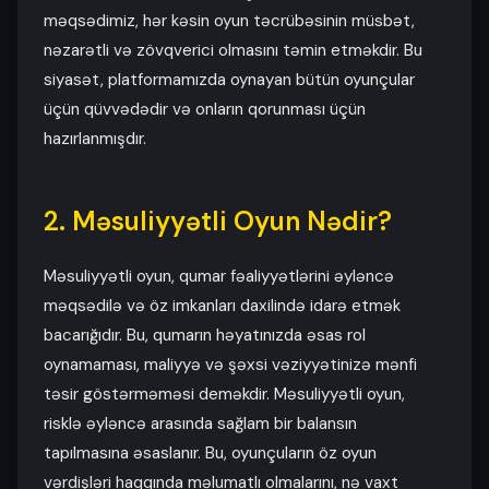
məqsədimiz, hər kəsin oyun təcrübəsinin müsbət,
nəzarətli və zövqverici olmasını təmin etməkdir. Bu
siyasət, platformamızda oynayan bütün oyunçular
üçün qüvvədədir və onların qorunması üçün
hazırlanmışdır.
2. Məsuliyyətli Oyun Nədir?
Məsuliyyətli oyun, qumar fəaliyyətlərini əyləncə
məqsədilə və öz imkanları daxilində idarə etmək
bacarığıdır. Bu, qumarın həyatınızda əsas rol
oynamaması, maliyyə və şəxsi vəziyyətinizə mənfi
təsir göstərməməsi deməkdir. Məsuliyyətli oyun,
risklə əyləncə arasında sağlam bir balansın
tapılmasına əsaslanır. Bu, oyunçuların öz oyun
vərdişləri haqqında məlumatlı olmalarını, nə vaxt