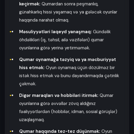
keçirmək:
Qumardan sonra peşmanlıq,
günahkarlıq hissi yaşamaq və ya gələcək oyunlar
haqqında narahat olmaq.
Məsuliyyətləri laqeyd yanaşmaq:
Gündəlik
öhdəlikləri (iş, təhsil, ailə vəzifələri) qumar
oyunlarına görə yerinə yetirməmək.
Qumar oynamağa təzyiq və ya məcburiyyət
hiss etmək:
Oyun oynamaq üçün dözülməz bir
istək hiss etmək və bunu dayandırmaqda çətinlik
çəkmək.
Digər maraqları və hobbiləri itirmək:
Qumar
oyunlarına görə əvvəllər zövq aldığınız
fəaliyyətlərdən (hobbilər, idman, sosial görüşlər)
uzaqlaşmaq.
Qumar haqqında tez-tez düşünmək:
Oyun