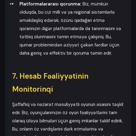
Platformalararası qorunma:
Biz, mümkün
olduqda, bu cür milli və ya regional sistemlərlə
əməkdaşlıq edərək, özünü qadağan etmə
qərarınızın digər platformalarda da tanınmasını və
tətbiq olunmasını təmin etməyə çalışırıq. Bu,
qumar problemindən əziyyət çəkən fərdlər üçün
daha geniş və effektiv bir qoruma təmin edir.
7. Hesab Fəaliyyətinin
Monitorinqi
Şəffaflıq və nəzarət məsuliyyətli oyunun əsasını təşkil
edir. Biz, oyunçularımızın öz oyun fəaliyyətlərini tam
olaraq izləyə bilmələri üçün geniş imkanlar təklif edirik.
Bu, onların öz vərdişlərini dərk etmələrinə və