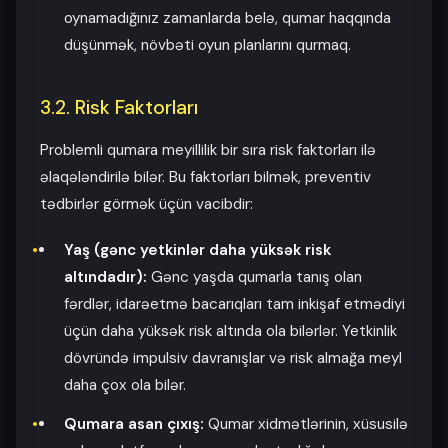
oynamadığınız zamanlarda belə, qumar haqqında
düşünmək, növbəti oyun planlarını qurmaq.
3.2. Risk Faktorları
Problemli qumara meyillilik bir sıra risk faktorları ilə
əlaqələndirilə bilər. Bu faktorları bilmək, preventiv
tədbirlər görmək üçün vacibdir:
Yaş (gənc yetkinlər daha yüksək risk
altındadır):
Gənc yaşda qumarla tanış olan
fərdlər, idarəetmə bacarıqları tam inkişaf etmədiyi
üçün daha yüksək risk altında ola bilərlər. Yetkinlik
dövründə impulsiv davranışlar və risk almağa meyl
daha çox ola bilər.
Qumara asan çıxış:
Qumar xidmətlərinin, xüsusilə