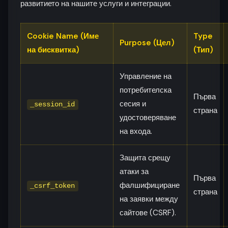
развитието на нашите услуги и интеграции.
Cookie Name (Име
Type
Purpose (Цел)
на бисквитка)
(Тип)
Управление на
потребителска
Първа
сесия и
_session_id
страна
удостоверяване
на входа.
Защита срещу
атаки за
Първа
фалшифициране
_csrf_token
страна
на заявки между
сайтове (CSRF).