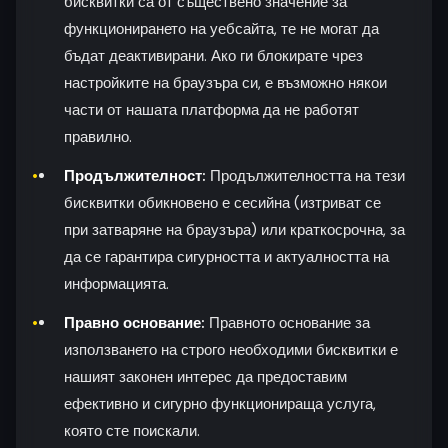
бисквитки са от съществено значение за
функционирането на уебсайта, те не могат да
бъдат деактивирани. Ако ги блокирате чрез
настройките на браузъра си, е възможно някои
части от нашата платформа да не работят
правилно.
Продължителност:
Продължителността на тези
бисквитки обикновено е сесийна (изтриват се
при затваряне на браузъра) или краткосрочна, за
да се гарантира сигурността и актуалността на
информацията.
Правно основание:
Правното основание за
използването на строго необходими бисквитки е
нашият законен интерес да предоставим
ефективно и сигурно функционираща услуга,
която сте поискали.