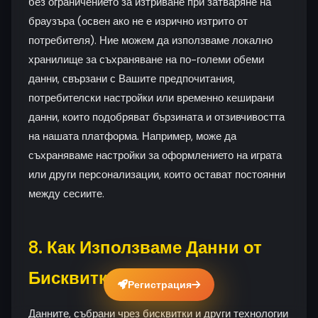
без ограничението за изтриване при затваряне на
браузъра (освен ако не е изрично изтрито от
потребителя). Ние можем да използваме локално
хранилище за съхраняване на по-големи обеми
данни, свързани с Вашите предпочитания,
потребителски настройки или временно кеширани
данни, които подобряват бързината и отзивчивостта
на нашата платформа. Например, може да
съхраняваме настройки за оформлението на играта
или други персонализации, които остават постоянни
между сесиите.
8. Как Използваме Данни от
Бисквитки
Регистрация
Данните, събрани чрез бисквитки и други технологии