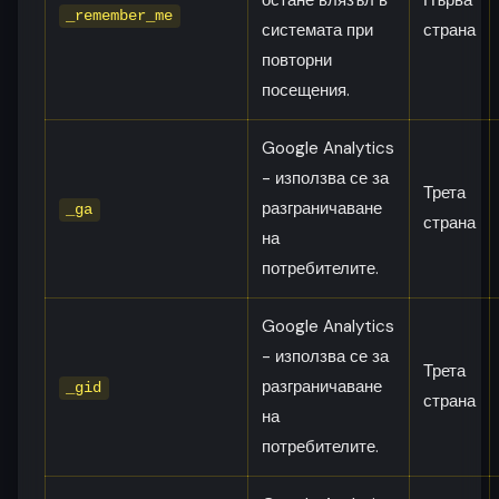
остане влязъл в
Първа
_remember_me
системата при
страна
повторни
посещения.
Google Analytics
- използва се за
Трета
разграничаване
_ga
страна
на
потребителите.
Google Analytics
- използва се за
Трета
разграничаване
_gid
страна
на
потребителите.