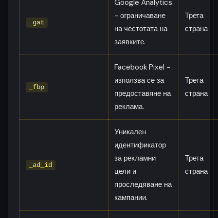
Google Analytics
- ограничаване
Трета
_gat
на честотата на
страна
заявките.
Facebook Pixel -
използва се за
Трета
_fbp
предоставяне на
страна
реклама.
Уникален
идентификатор
за рекламни
Трета
_ad_id
цели и
страна
проследяване на
кампании.