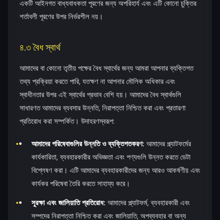
একটি আইনগত বাধ্যবাধকতা পূরণের জন্য অপরিহার্য এবং এটি কোনো চুক্তির
শর্তাবলী পূরণের উপর নির্ভরশীল নয়।
৪.৩ বৈধ স্বার্থ
আমাদের বা কোনো তৃতীয় পক্ষের বৈধ স্বার্থের জন্য আমরা আপনার ব্যক্তিগত
তথ্য প্রক্রিয়া করতে পারি, যতক্ষণ না আপনার মৌলিক অধিকার এবং
স্বাধীনতার উপর এই স্বার্থের প্রভাব বেশি হয়। আমাদের বৈধ স্বার্থগুলি
সাধারণত আমাদের ব্যবসার উন্নতি, নিরাপত্তা নিশ্চিত করা এবং প্রতারণা
প্রতিরোধ করা সম্পর্কিত। উদাহরণস্বরূপ:
আমাদের পরিষেবাগুলির উন্নতি ও ব্যক্তিগতকরণ:
আমাদের প্ল্যাটফর্মের
কার্যকারিতা, ব্যবহারকারীর অভিজ্ঞতা এবং পণ্যগুলি উন্নত করতে ডেটা
বিশ্লেষণ করা। এটি আমাদের ব্যবহারকারীদের জন্য আরও আকর্ষণীয় এবং
কার্যকর পরিষেবা তৈরি করতে সাহায্য করে।
সুরক্ষা এবং জালিয়াতি প্রতিরোধ:
আমাদের প্ল্যাটফর্ম, ব্যবহারকারী এবং
সম্পদের নিরাপত্তা নিশ্চিত করা এবং জালিয়াতি, অপব্যবহার বা অন্য