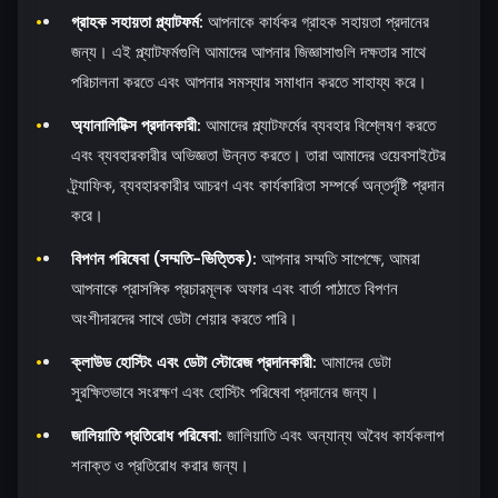
গ্রাহক সহায়তা প্ল্যাটফর্ম:
আপনাকে কার্যকর গ্রাহক সহায়তা প্রদানের
জন্য। এই প্ল্যাটফর্মগুলি আমাদের আপনার জিজ্ঞাসাগুলি দক্ষতার সাথে
পরিচালনা করতে এবং আপনার সমস্যার সমাধান করতে সাহায্য করে।
অ্যানালিটিক্স প্রদানকারী:
আমাদের প্ল্যাটফর্মের ব্যবহার বিশ্লেষণ করতে
এবং ব্যবহারকারীর অভিজ্ঞতা উন্নত করতে। তারা আমাদের ওয়েবসাইটের
ট্র্যাফিক, ব্যবহারকারীর আচরণ এবং কার্যকারিতা সম্পর্কে অন্তর্দৃষ্টি প্রদান
করে।
বিপণন পরিষেবা (সম্মতি-ভিত্তিক):
আপনার সম্মতি সাপেক্ষে, আমরা
আপনাকে প্রাসঙ্গিক প্রচারমূলক অফার এবং বার্তা পাঠাতে বিপণন
অংশীদারদের সাথে ডেটা শেয়ার করতে পারি।
ক্লাউড হোস্টিং এবং ডেটা স্টোরেজ প্রদানকারী:
আমাদের ডেটা
সুরক্ষিতভাবে সংরক্ষণ এবং হোস্টিং পরিষেবা প্রদানের জন্য।
জালিয়াতি প্রতিরোধ পরিষেবা:
জালিয়াতি এবং অন্যান্য অবৈধ কার্যকলাপ
শনাক্ত ও প্রতিরোধ করার জন্য।