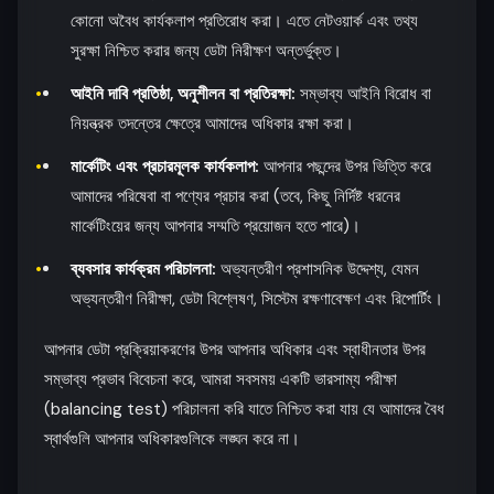
কোনো অবৈধ কার্যকলাপ প্রতিরোধ করা। এতে নেটওয়ার্ক এবং তথ্য
সুরক্ষা নিশ্চিত করার জন্য ডেটা নিরীক্ষণ অন্তর্ভুক্ত।
আইনি দাবি প্রতিষ্ঠা, অনুশীলন বা প্রতিরক্ষা:
সম্ভাব্য আইনি বিরোধ বা
নিয়ন্ত্রক তদন্তের ক্ষেত্রে আমাদের অধিকার রক্ষা করা।
মার্কেটিং এবং প্রচারমূলক কার্যকলাপ:
আপনার পছন্দের উপর ভিত্তি করে
আমাদের পরিষেবা বা পণ্যের প্রচার করা (তবে, কিছু নির্দিষ্ট ধরনের
মার্কেটিংয়ের জন্য আপনার সম্মতি প্রয়োজন হতে পারে)।
ব্যবসার কার্যক্রম পরিচালনা:
অভ্যন্তরীণ প্রশাসনিক উদ্দেশ্য, যেমন
অভ্যন্তরীণ নিরীক্ষা, ডেটা বিশ্লেষণ, সিস্টেম রক্ষণাবেক্ষণ এবং রিপোর্টিং।
আপনার ডেটা প্রক্রিয়াকরণের উপর আপনার অধিকার এবং স্বাধীনতার উপর
সম্ভাব্য প্রভাব বিবেচনা করে, আমরা সবসময় একটি ভারসাম্য পরীক্ষা
(balancing test) পরিচালনা করি যাতে নিশ্চিত করা যায় যে আমাদের বৈধ
স্বার্থগুলি আপনার অধিকারগুলিকে লঙ্ঘন করে না।