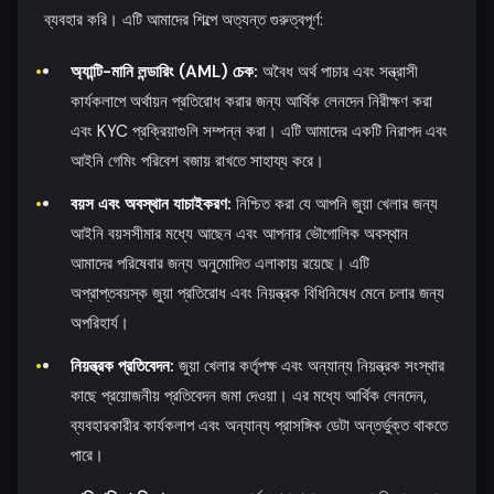
ব্যবহার করি। এটি আমাদের শিল্পে অত্যন্ত গুরুত্বপূর্ণ:
অ্যান্টি-মানি লন্ডারিং (AML) চেক:
অবৈধ অর্থ পাচার এবং সন্ত্রাসী
কার্যকলাপে অর্থায়ন প্রতিরোধ করার জন্য আর্থিক লেনদেন নিরীক্ষণ করা
এবং KYC প্রক্রিয়াগুলি সম্পন্ন করা। এটি আমাদের একটি নিরাপদ এবং
আইনি গেমিং পরিবেশ বজায় রাখতে সাহায্য করে।
বয়স এবং অবস্থান যাচাইকরণ:
নিশ্চিত করা যে আপনি জুয়া খেলার জন্য
আইনি বয়সসীমার মধ্যে আছেন এবং আপনার ভৌগোলিক অবস্থান
আমাদের পরিষেবার জন্য অনুমোদিত এলাকায় রয়েছে। এটি
অপ্রাপ্তবয়স্ক জুয়া প্রতিরোধ এবং নিয়ন্ত্রক বিধিনিষেধ মেনে চলার জন্য
অপরিহার্য।
নিয়ন্ত্রক প্রতিবেদন:
জুয়া খেলার কর্তৃপক্ষ এবং অন্যান্য নিয়ন্ত্রক সংস্থার
কাছে প্রয়োজনীয় প্রতিবেদন জমা দেওয়া। এর মধ্যে আর্থিক লেনদেন,
ব্যবহারকারীর কার্যকলাপ এবং অন্যান্য প্রাসঙ্গিক ডেটা অন্তর্ভুক্ত থাকতে
পারে।