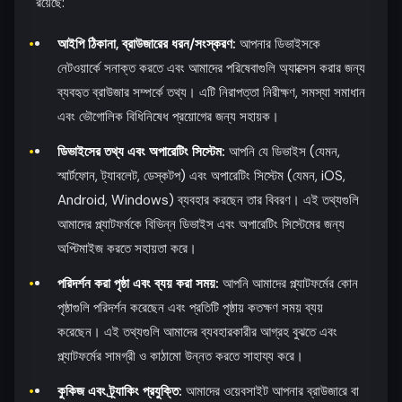
রয়েছে:
আইপি ঠিকানা, ব্রাউজারের ধরন/সংস্করণ:
আপনার ডিভাইসকে
নেটওয়ার্কে সনাক্ত করতে এবং আমাদের পরিষেবাগুলি অ্যাক্সেস করার জন্য
ব্যবহৃত ব্রাউজার সম্পর্কে তথ্য। এটি নিরাপত্তা নিরীক্ষণ, সমস্যা সমাধান
এবং ভৌগোলিক বিধিনিষেধ প্রয়োগের জন্য সহায়ক।
ডিভাইসের তথ্য এবং অপারেটিং সিস্টেম:
আপনি যে ডিভাইস (যেমন,
স্মার্টফোন, ট্যাবলেট, ডেস্কটপ) এবং অপারেটিং সিস্টেম (যেমন, iOS,
Android, Windows) ব্যবহার করছেন তার বিবরণ। এই তথ্যগুলি
আমাদের প্ল্যাটফর্মকে বিভিন্ন ডিভাইস এবং অপারেটিং সিস্টেমের জন্য
অপ্টিমাইজ করতে সহায়তা করে।
পরিদর্শন করা পৃষ্ঠা এবং ব্যয় করা সময়:
আপনি আমাদের প্ল্যাটফর্মের কোন
পৃষ্ঠাগুলি পরিদর্শন করেছেন এবং প্রতিটি পৃষ্ঠায় কতক্ষণ সময় ব্যয়
করেছেন। এই তথ্যগুলি আমাদের ব্যবহারকারীর আগ্রহ বুঝতে এবং
প্ল্যাটফর্মের সামগ্রী ও কাঠামো উন্নত করতে সাহায্য করে।
কুকিজ এবং ট্র্যাকিং প্রযুক্তি:
আমাদের ওয়েবসাইট আপনার ব্রাউজারে বা