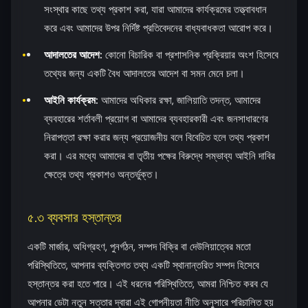
সংস্থার কাছে তথ্য প্রকাশ করা, যারা আমাদের কার্যক্রমের তত্ত্বাবধান
করে এবং আমাদের উপর নির্দিষ্ট প্রতিবেদনের বাধ্যবাধকতা আরোপ করে।
আদালতের আদেশ:
কোনো বিচারিক বা প্রশাসনিক প্রক্রিয়ার অংশ হিসেবে
তথ্যের জন্য একটি বৈধ আদালতের আদেশ বা সমন মেনে চলা।
আইনি কার্যক্রম:
আমাদের অধিকার রক্ষা, জালিয়াতি তদন্ত, আমাদের
ব্যবহারের শর্তাবলী প্রয়োগ বা আমাদের ব্যবহারকারী এবং জনসাধারণের
নিরাপত্তা রক্ষা করার জন্য প্রয়োজনীয় বলে বিবেচিত হলে তথ্য প্রকাশ
করা। এর মধ্যে আমাদের বা তৃতীয় পক্ষের বিরুদ্ধে সম্ভাব্য আইনি দাবির
ক্ষেত্রে তথ্য প্রকাশও অন্তর্ভুক্ত।
৫.৩ ব্যবসার হস্তান্তর
একটি মার্জার, অধিগ্রহণ, পুনর্গঠন, সম্পদ বিক্রি বা দেউলিয়াত্বের মতো
পরিস্থিতিতে, আপনার ব্যক্তিগত তথ্য একটি স্থানান্তরিত সম্পদ হিসেবে
হস্তান্তর করা হতে পারে। এই ধরনের পরিস্থিতিতে, আমরা নিশ্চিত করব যে
আপনার ডেটা নতুন সত্তার দ্বারা এই গোপনীয়তা নীতি অনুসারে পরিচালিত হয়