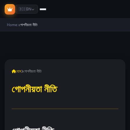
🇧🇩
BN
Home
গোপনীয়তা নীতি
হোম
গোপনীয়তা নীতি
গোপনীয়তা নীতি