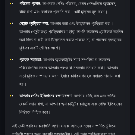
পরিষেবা প্রদান:
আপনাকে গেমিং পরিষেবা, যেমন গেমগুলিতে অ্যাক্সেস,
বাজি রাখা এবং ফলাফল প্রদর্শন করা। এটি চুক্তির মূল অংশ।
পেমেন্ট প্রক্রিয়া করা:
আপনার জমা এবং উত্তোলন প্রক্রিয়া করা।
আপনার পেমেন্ট তথ্য প্রক্রিয়াকরণ ছাড়া আপনি আমাদের প্ল্যাটফর্মে তহবিল
জমা দিতে বা জয়ী অর্থ উত্তোলন করতে পারবেন না, যা পরিষেবা ব্যবহারের
চুক্তির একটি মৌলিক অংশ।
গ্রাহক সহায়তা:
আপনার অ্যাকাউন্টের সাথে সম্পর্কিত বা আমাদের
পরিষেবাগুলির বিষয়ে আপনার প্রশ্ন বা সমস্যার সমাধান করা। আপনার
সাথে চুক্তি সম্পাদনের অংশ হিসাবে কার্যকর গ্রাহক সহায়তা প্রদান করা
হয়।
আপনার গেমিং ইতিহাসের রক্ষণাবেক্ষণ:
আপনার বাজি, জয় এবং ক্ষতির
রেকর্ড বজায় রাখা, যা আপনার অ্যাকাউন্টের ব্যালেন্স এবং গেমিং ইতিহাসের
নির্ভুলতা নিশ্চিত করে।
এই ডেটা প্রক্রিয়াকরণগুলি আপনার এবং আমাদের মধ্যে সম্পাদিত চুক্তির
শর্তাবলী পূরণের জন্য সরাসরি প্রয়োজনীয়। এই তথ্য প্রক্রিয়াকরণ ছাড়া,