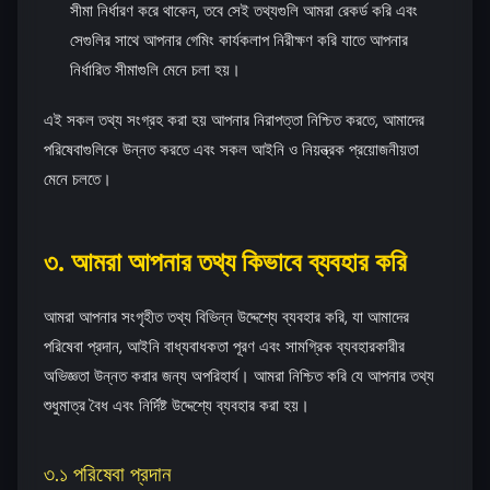
সীমা নির্ধারণ করে থাকেন, তবে সেই তথ্যগুলি আমরা রেকর্ড করি এবং
সেগুলির সাথে আপনার গেমিং কার্যকলাপ নিরীক্ষণ করি যাতে আপনার
নির্ধারিত সীমাগুলি মেনে চলা হয়।
এই সকল তথ্য সংগ্রহ করা হয় আপনার নিরাপত্তা নিশ্চিত করতে, আমাদের
পরিষেবাগুলিকে উন্নত করতে এবং সকল আইনি ও নিয়ন্ত্রক প্রয়োজনীয়তা
মেনে চলতে।
৩. আমরা আপনার তথ্য কিভাবে ব্যবহার করি
আমরা আপনার সংগৃহীত তথ্য বিভিন্ন উদ্দেশ্যে ব্যবহার করি, যা আমাদের
পরিষেবা প্রদান, আইনি বাধ্যবাধকতা পূরণ এবং সামগ্রিক ব্যবহারকারীর
অভিজ্ঞতা উন্নত করার জন্য অপরিহার্য। আমরা নিশ্চিত করি যে আপনার তথ্য
শুধুমাত্র বৈধ এবং নির্দিষ্ট উদ্দেশ্যে ব্যবহার করা হয়।
৩.১ পরিষেবা প্রদান