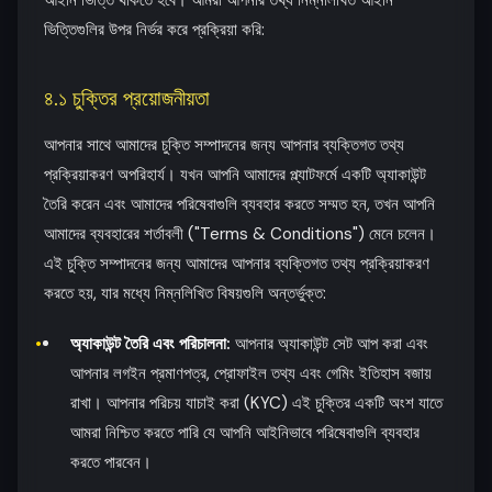
ভিত্তিগুলির উপর নির্ভর করে প্রক্রিয়া করি:
৪.১ চুক্তির প্রয়োজনীয়তা
আপনার সাথে আমাদের চুক্তি সম্পাদনের জন্য আপনার ব্যক্তিগত তথ্য
প্রক্রিয়াকরণ অপরিহার্য। যখন আপনি আমাদের প্ল্যাটফর্মে একটি অ্যাকাউন্ট
তৈরি করেন এবং আমাদের পরিষেবাগুলি ব্যবহার করতে সম্মত হন, তখন আপনি
আমাদের ব্যবহারের শর্তাবলী ("Terms & Conditions") মেনে চলেন।
এই চুক্তি সম্পাদনের জন্য আমাদের আপনার ব্যক্তিগত তথ্য প্রক্রিয়াকরণ
করতে হয়, যার মধ্যে নিম্নলিখিত বিষয়গুলি অন্তর্ভুক্ত:
অ্যাকাউন্ট তৈরি এবং পরিচালনা:
আপনার অ্যাকাউন্ট সেট আপ করা এবং
আপনার লগইন প্রমাণপত্র, প্রোফাইল তথ্য এবং গেমিং ইতিহাস বজায়
রাখা। আপনার পরিচয় যাচাই করা (KYC) এই চুক্তির একটি অংশ যাতে
আমরা নিশ্চিত করতে পারি যে আপনি আইনিভাবে পরিষেবাগুলি ব্যবহার
করতে পারবেন।