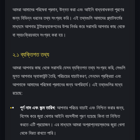
আমরা আমাদের পরিষেবা প্রদান, উন্নত করা এবং আইনি বাধ্যবাধকতা পূরণের
জন্য বিভিন্ন ধরনের তথ্য সংগ্রহ করি। এই তথ্যগুলি আমাদের প্ল্যাটফর্মের
মাধ্যমে আপনার ইন্টারঅ্যাকশনের উপর নির্ভর করে সরাসরি আপনার কাছ থেকে
বা স্বয়ংক্রিয়ভাবে সংগ্রহ করা হয়।
২.১ ব্যক্তিগত তথ্য
আমরা আপনার কাছ থেকে সরাসরি যেসব ব্যক্তিগত তথ্য সংগ্রহ করি, সেগুলি
মূলত আপনার অ্যাকাউন্ট তৈরি, পরিচয়ের যাচাইকরণ, লেনদেন প্রক্রিয়া এবং
আপনাকে আমাদের পরিষেবা প্রদানের জন্য অপরিহার্য। এই তথ্যগুলির মধ্যে
রয়েছে:
পূর্ণ নাম এবং জন্ম তারিখ:
আপনার পরিচয় যাচাই এবং নিশ্চিত করার জন্য,
বিশেষ করে জুয়া খেলার আইনি বয়সসীমা পূরণ হয়েছে কিনা তা নিশ্চিত
করতে এটি প্রয়োজন। এর মাধ্যমে আমরা অপ্রাপ্তবয়স্কদের জুয়া খেলা
থেকে বিরত রাখতে পারি।