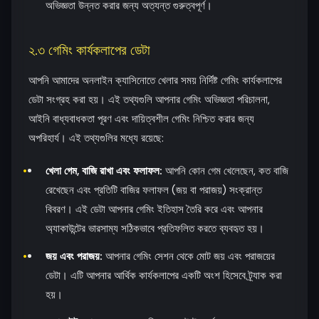
অভিজ্ঞতা উন্নত করার জন্য অত্যন্ত গুরুত্বপূর্ণ।
২.৩ গেমিং কার্যকলাপের ডেটা
আপনি আমাদের অনলাইন ক্যাসিনোতে খেলার সময় নির্দিষ্ট গেমিং কার্যকলাপের
ডেটা সংগ্রহ করা হয়। এই তথ্যগুলি আপনার গেমিং অভিজ্ঞতা পরিচালনা,
আইনি বাধ্যবাধকতা পূরণ এবং দায়িত্বশীল গেমিং নিশ্চিত করার জন্য
অপরিহার্য। এই তথ্যগুলির মধ্যে রয়েছে:
খেলা গেম, বাজি রাখা এবং ফলাফল:
আপনি কোন গেম খেলেছেন, কত বাজি
রেখেছেন এবং প্রতিটি বাজির ফলাফল (জয় বা পরাজয়) সংক্রান্ত
বিবরণ। এই ডেটা আপনার গেমিং ইতিহাস তৈরি করে এবং আপনার
অ্যাকাউন্টের ভারসাম্য সঠিকভাবে প্রতিফলিত করতে ব্যবহৃত হয়।
জয় এবং পরাজয়:
আপনার গেমিং সেশন থেকে মোট জয় এবং পরাজয়ের
ডেটা। এটি আপনার আর্থিক কার্যকলাপের একটি অংশ হিসেবে ট্র্যাক করা
হয়।