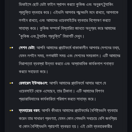
ডিভাইসে ছোট ডেটা ফাইল স্থাপন করতে কুকিজ এবং অনুরূপ ট্র্যাকিং
প্রযুক্তি ব্যবহার করে। এইগুলি আপনার পছন্দগুলি মনে রাখতে, আপনাকে
লগইন রাখতে, এবং আমাদের ওয়েবসাইটের ব্যবহার বিশ্লেষণ করতে
সাহায্য করে। কুকিজ সম্পর্কে বিস্তারিত জানতে অনুগ্রহ করে আমাদের
"কুকিজ এবং ট্র্যাকিং প্রযুক্তি" বিভাগটি দেখুন।
সেশন ডেটা:
আপনি আমাদের প্ল্যাটফর্মে থাকাকালীন আপনার সেশনের তথ্য,
যেমন লগইন সময়, লগআউট সময় এবং সেশনের সময়কাল। এটি আমাদের
নিরাপত্তা ব্যবস্থা উন্নত করতে এবং অস্বাভাবিক কার্যকলাপ শনাক্ত
করতে সহায়তা করে।
রেফারেল ইউআরএল:
আপনি আমাদের প্ল্যাটফর্মে আসার আগে যে
ওয়েবসাইট থেকে এসেছেন, তার ঠিকানা। এটি আমাদের বিপণন
প্রচারাভিযানের কার্যকারিতা পরিমাপ করতে সাহায্য করে।
ব্যবহারের ধরন:
আপনি কীভাবে আমাদের প্ল্যাটফর্মের বৈশিষ্ট্যগুলি ব্যবহার
করেন তার সাধারণ প্রবণতা, যেমন কোন গেমগুলি সবচেয়ে বেশি জনপ্রিয়
বা কোন বৈশিষ্ট্যগুলি প্রায়শই ব্যবহৃত হয়। এই ডেটা ব্যবহারকারীর