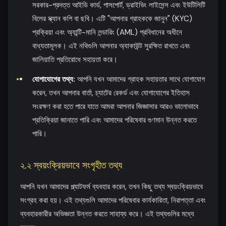
সরকার-প্রদত্ত আইডি কার্ড, পাসপোর্ট, ড্রাইভিং লাইসেন্স এবং ইউটিলিটি
বিলের স্ক্যান কপি বা ছবি। এটি "আপনার গ্রাহককে জানুন" (KYC)
প্রক্রিয়া এবং অ্যান্টি-মানি লন্ডারিং (AML) প্রবিধানের অধীনে
বাধ্যতামূলক। এই নথিগুলি আপনার অ্যাকাউন্ট সুরক্ষিত রাখতে এবং
জালিয়াতি প্রতিরোধে সহায়তা করে।
যোগাযোগের তথ্য:
আপনি যখন আমাদের গ্রাহক সহায়তার সাথে যোগাযোগ
করেন, তখন আপনার বার্তা, চ্যাটের রেকর্ড এবং যোগাযোগের ইতিহাস
সংরক্ষণ করা হতে পারে যাতে আমরা আপনার জিজ্ঞাসার আরও ভালোভাবে
প্রতিক্রিয়া জানাতে পারি এবং আমাদের পরিষেবার গুণমান উন্নত করতে
পারি।
২.২ স্বয়ংক্রিয়ভাবে সংগৃহীত তথ্য
আপনি যখন আমাদের প্ল্যাটফর্ম ব্যবহার করেন, তখন কিছু তথ্য স্বয়ংক্রিয়ভাবে
সংগ্রহ করা হয়। এই তথ্যগুলি আমাদের পরিষেবার কার্যকারিতা, নিরাপত্তা এবং
ব্যবহারকারীর অভিজ্ঞতা উন্নত করতে সাহায্য করে। এই তথ্যগুলির মধ্যে