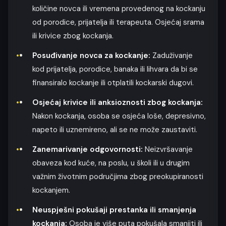
količine novca ili vremena provedenog na kockanju
od porodice, prijatelja ili terapeuta. Osjećaj srama
ili krivice zbog kockanja.
Posuđivanje novca za kockanje:
Zaduživanje
kod prijatelja, porodice, banaka ili lihvara da bi se
finansiralo kockanje ili otplatili kockarski dugovi.
Osjećaj krivice ili anksioznosti zbog kockanja:
Nakon kockanja, osoba se osjeća loše, depresivno,
napeto ili uznemireno, ali se ne može zaustaviti.
Zanemarivanje odgovornosti:
Neizvršavanje
obaveza kod kuće, na poslu, u školi ili u drugim
važnim životnim područjima zbog preokupiranosti
kockanjem.
Neuspješni pokušaji prestanka ili smanjenja
kockanja:
Osoba je više puta pokušala smanjiti ili