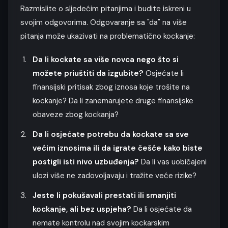
Razmislite o sljedećim pitanjima i budite iskreni u
svojim odgovorima. Odgovaranje sa "da" na više
pitanja može ukazivati na problematično kockanje:
Da li kockate sa više novca nego što si
možete priuštiti da izgubite?
Osjećate li
finansijski pritisak zbog iznosa koje trošite na
kockanje? Da li zanemarujete druge finansijske
obaveze zbog kockanja?
Da li osjećate potrebu da kockate sa sve
većim iznosima ili da igrate češće kako biste
postigli isti nivo uzbuđenja?
Da li vas uobičajeni
ulozi više ne zadovoljavaju i tražite veće rizike?
Jeste li pokušavali prestati ili smanjiti
kockanje, ali bez uspjeha?
Da li osjećate da
nemate kontrolu nad svojim kockarskim