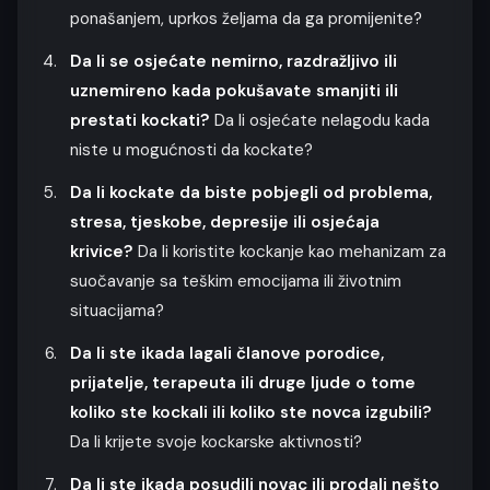
ponašanjem, uprkos željama da ga promijenite?
Da li se osjećate nemirno, razdražljivo ili
uznemireno kada pokušavate smanjiti ili
prestati kockati?
Da li osjećate nelagodu kada
niste u mogućnosti da kockate?
Da li kockate da biste pobjegli od problema,
stresa, tjeskobe, depresije ili osjećaja
krivice?
Da li koristite kockanje kao mehanizam za
suočavanje sa teškim emocijama ili životnim
situacijama?
Da li ste ikada lagali članove porodice,
prijatelje, terapeuta ili druge ljude o tome
koliko ste kockali ili koliko ste novca izgubili?
Da li krijete svoje kockarske aktivnosti?
Da li ste ikada posudili novac ili prodali nešto