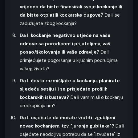
vrijedno da biste finansirali svoje kockanje ili
da biste otplatili kockarske dugove?
Da li se
zadužujete zbog kockanja?
Da li kockanje negativno utječe na vaše
odnose sa porodicom i prijateljima, vaš
posao/školovanje ili vaše zdravlje?
Da li
primjećujete pogoršanje u ključnim područjima
vašeg života?
Da li često razmišljate o kockanju, planirate
sljedeću sesiju ili se prisjećate prošlih
kockarskih iskustava?
Da li vam misli o kockanju
preokupiraju um?
Da li osjećate da morate vratiti izgubljeni
novac kockanjem, tzv. "jurenje gubitaka"?
Da li
osjećate neodoljivu potrebu da se "izvučete" iz