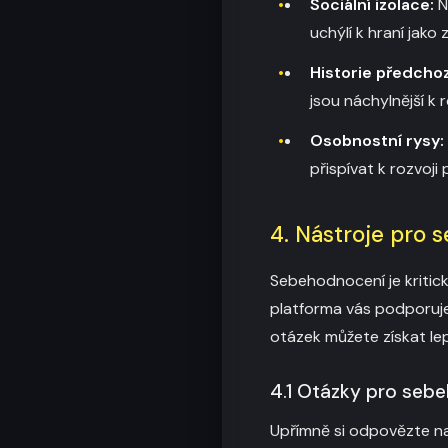
Sociální izolace:
N
uchýlí k hraní jak
Historie předchoz
jsou náchylnější k 
Osobnostní rysy:
přispívat k rozvoji
4. Nástroje pro
Sebehodnocení je kritic
platforma vás podporuje
otázek můžete získat lep
4.1 Otázky pro seb
Upřímně si odpovězte na