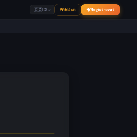
Přihlásit
Registrovat
🇨🇿
CS