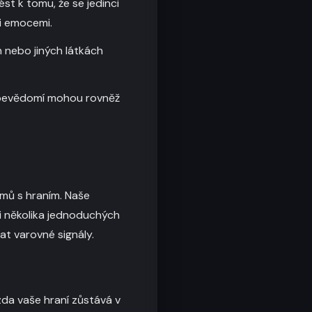
t k tomu, že se jedinci
mi emocemi.
h nebo jiných látkách
sebevědomí mohou rovněž
émů s hraním. Naše
i několika jednoduchých
at varovné signály.
da vaše hraní zůstává v