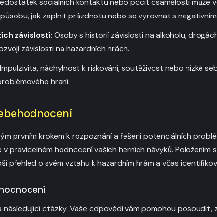
edostatek sociálních kontaktů nebo pocit osamělosti může vés
o způsobu, jak zaplnit prázdnotu nebo se vyrovnat s negativní
ích závislostí:
Osoby s historií závislosti na alkoholu, drogác
rozvoji závislosti na hazardních hrách.
Impulzivita, náchylnost k riskování, soutěživost nebo nízké 
 problémového hraní.
 sebehodnocení
kým prvním krokem k rozpoznání a řešení potenciálních probl
 v pravidelném hodnocení vašich herních návyků. Položením s
ší přehled o svém vztahu k hazardním hrám a včas identifikov
ehodnocení
 následující otázky. Vaše odpovědi vám pomohou posoudit, z