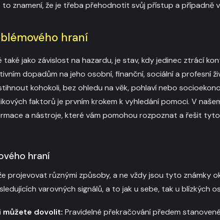
 to znamení, že je třeba přehodnotit svůj přístup a případně
oblémového hraní
také jako závislost na hazardu, je stav, kdy jedinec ztrácí ko
vním dopadům na jeho osobní, finanční, sociální a profesní živ
tihnout kohokoli, bez ohledu na věk, pohlaví nebo socioekon
ikových faktorů je prvním krokem k vyhledání pomoci. V našem
rmace a nástroje, které vám pomohou rozpoznat a řešit tyto 
ového hraní
e projevovat různými způsoby, a ne vždy jsou tyto známky ok
ledujících varovných signálů, a to jak u sebe, tak u blízkých o
i můžete dovolit:
Pravidelné překračování předem stanovené