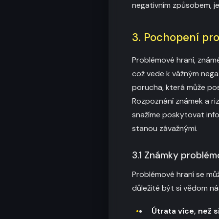
negativním způsobem, je
3. Pochopení pr
Problémové hraní, známé 
což vede k vážným negati
porucha, která může pos
Rozpoznání známek a riz
snažíme poskytovat info
stanou závažnými.
3.1 Známky problém
Problémové hraní se můž
důležité být si vědom nás
Útrata více, než s