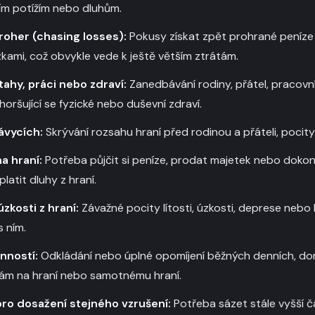
ím potížím nebo dluhům.
roher (chasing losses):
Pokusy získat zpět prohrané peníze 
zkami, což obvykle vede k ještě větším ztrátám.
tahy, práci nebo zdraví:
Zanedbávání rodiny, přátel, pracovn
Zhoršující se fyzické nebo duševní zdraví.
ávycích:
Skrývání rozsahu hraní před rodinou a přáteli, pocity
a hraní:
Potřeba půjčit si peníze, prodat majetek nebo dokon
atit dluhy z hraní.
zkosti z hraní:
Závažné pocity lítosti, úzkosti, deprese nebo
s ním.
nností:
Odkládání nebo úplné opomíjení běžných denních, d
kám na hraní nebo samotnému hraní.
ro dosažení stejného vzrušení:
Potřeba sázet stále vyšší č