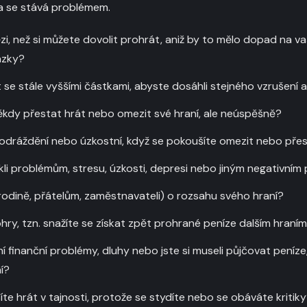
a se stává problémem.
zi, než si můžete dovolit prohrát, aniž by to mělo dopad na va
azky?
t se stále vyššími částkami, abyste dosáhli stejného vzrušení 
někdy přestat hrát nebo omezit své hraní, ale neúspěšně?
, podráždění nebo úzkostní, když se pokoušíte omezit nebo pře
ikli problémům, stresu, úzkosti, depresi nebo jiným negativní
(rodině, přátelům, zaměstnavateli) o rozsahu svého hraní?
hry, tzn. snažíte se získat zpět prohrané peníze dalším hraní
í finanční problémy, dluhy nebo jste si museli půjčovat peníz
ní?
te hrát v tajnosti, protože se stydíte nebo se obáváte kritik