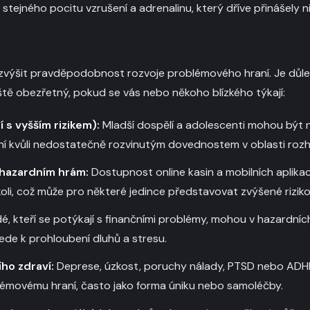
tejného pocitu vzrušení a adrenalinu, který dříve přinášely ni
výšit pravděpodobnost rozvoje problémového hraní. Je důlež
tě obezřetný, pokud se vás nebo někoho blízkého týkají:
 s vyšším rizikem):
Mladší dospělí a adolescenti mohou být ná
 kvůli nedostatečně rozvinutým dovednostem v oblasti rozho
 hazardním hrám:
Dostupnost online kasin a mobilních aplikac
koli, což může pro některé jedince představovat zvýšené riziko
é, kteří se potýkají s finančními problémy, mohou v hazardníc
vede k prohloubení dluhů a stresu.
ho zdraví:
Deprese, úzkost, poruchy nálady, PTSD nebo ADH
lémovému hraní, často jako forma úniku nebo samoléčby.