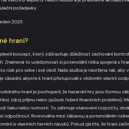
gulační požadavky.
eden 2025
né hraní?
lexní koncept, který zdůrazňuje důležitost zachování kontrol
h. Znamená to uvědomovat si potenciální rizika spojená s hraní
to rizik pro sebe i své okolí. Naše služba je navržena tak, ab
je zásadní, abyste k hraní přistupovali s vědomím vlastní zod
vědného hraní je pochopení, že hazardní hry jsou formou zá
ehlivý zdroj příjmu nebo způsob řešení finančních problémů. M
ikoli tlaku nebo nutnosti. To zahrnuje stanovení rozpočtu, dod
 si odpočinout. Rovnováha mezi zábavou a potenciálním rizikem 
ění si vlastních herních návyků. Pokud zjistíte, že hraní začí