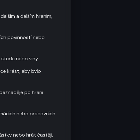
dalším a dalším hraním,
ích povinností nebo
 studu nebo viny.
ce krást, aby bylo
 beznaděje po hraní
omácích nebo pracovních
ástky nebo hrát častěji,