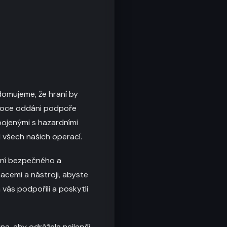
domujeme, že hraní by
luboce oddáni podpoře
ojenými s hazardními
d všech našich operací.
ění bezpečného a
acemi a nástroji, abyste
vás podpořili a poskytli
na, aby odrážela nejlepší