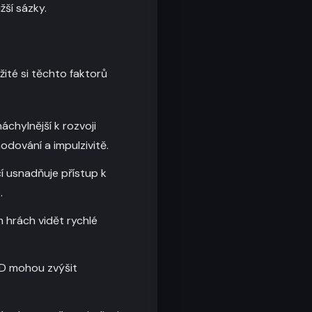
žší sázky.
ité si těchto faktorů
chylnější k rozvoji
dování a impulzivitě.
í usnadňuje přístup k
.
h hrách vidět rychlé
D mohou zvýšit