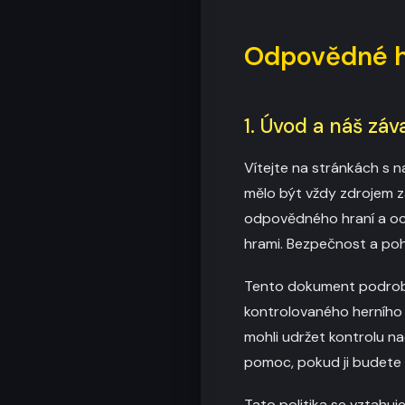
Odpovědné h
1. Úvod a náš záv
Vítejte na stránkách s n
mělo být vždy zdrojem z
odpovědného hraní a och
hrami. Bezpečnost a poho
Tento dokument podrobně
kontrolovaného herního p
mohli udržet kontrolu n
pomoc, pokud ji budete
Tato politika se vztahuj