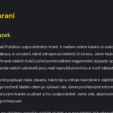
raní
azek
aší Politikou odpovědného hraní. V našem online kasinu si uvě
ábavy a vzrušení, nikoli zdrojem problémů či stresu. Jsme h
raně našich hráčů před potenciálními negativními dopady sp
da našich uživatelů jsou naší nejvyšší prioritou a tvoří zákla
 popisuje naše zásady, nástroje a zdroje navržené k zajišt
rostředí. Naším cílem je vybavit vás všemi potřebnými inform
ad svým hraním a užívat si ho zodpovědně. Jsme zde, abychom 
 potřebovat.
e na všechny aspekty našich služeb a je pravidelně aktualizová