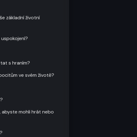
še základní životní
a uspokojení?
stat s hraním?
m pocitům ve svém životě?
m?
e, abyste mohli hrát nebo
y?