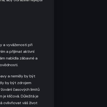
y a vyváženosti při
m a přijímat aktivní
y vám nabídla zábavné a
povědnosti.
bavy a neměly by být
ěly by být zdrojem
ržování časových limitů
je klíčová. Důležitá je
ná ovlivňovat váš život