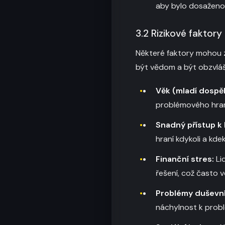
aby bylo dosaženo s
3.2 Rizikové faktory
Některé faktory mohou z
být vědom a být obzvláš
Věk (mladí dospělí
problémového hraní
Snadný přístup k
hraní kdykoli a kde
Finanční stres:
Lid
řešení, což často 
Problémy duševní
náchylnost k prob