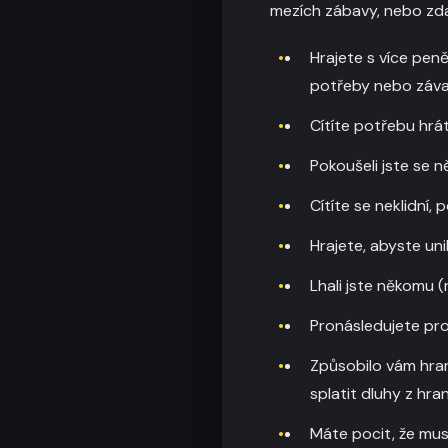
mezích zábavy, nebo zd
Hrajete s více peně
potřeby nebo záv
Cítíte potřebu hrá
Pokoušeli jste se 
Cítíte se neklidní
Hrajete, abyste un
Lhali jste někomu 
Pronásledujete pro
Způsobilo vám hran
splatit dluhy z hra
Máte pocit, že musí