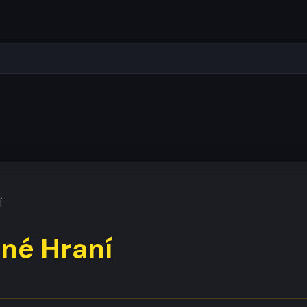
í
né Hraní