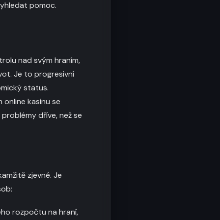
 vyhledat pomoc.
ntrolu nad svým hraním,
ot. Je to progresivní
omický status.
 online kasinu se
problémy dříve, než se
amžitě zjevné. Je
sob:
ho rozpočtu na hraní,