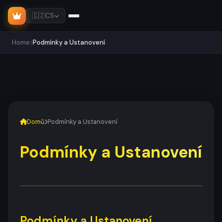
🇨🇿
CS
Home
Podmínky a Ustanovení
Domů
Podmínky a Ustanovení
Podmínky a Ustanovení
Podmínky a Ustanovení