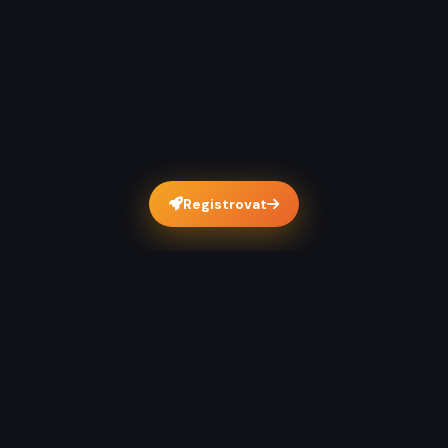
Registrovat