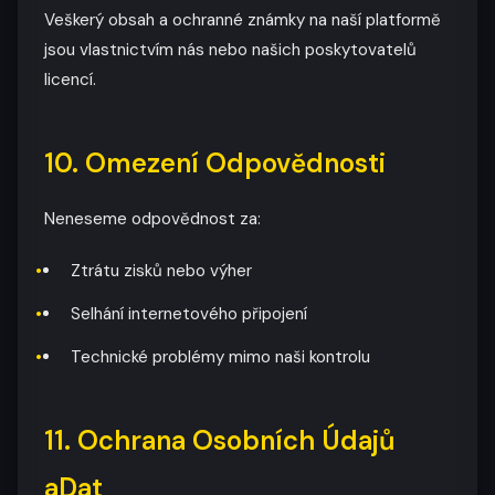
Veškerý obsah a ochranné známky na naší platformě
jsou vlastnictvím nás nebo našich poskytovatelů
licencí.
10. Omezení Odpovědnosti
Neneseme odpovědnost za:
Ztrátu zisků nebo výher
Selhání internetového připojení
Technické problémy mimo naši kontrolu
11. Ochrana Osobních Údajů
aDat