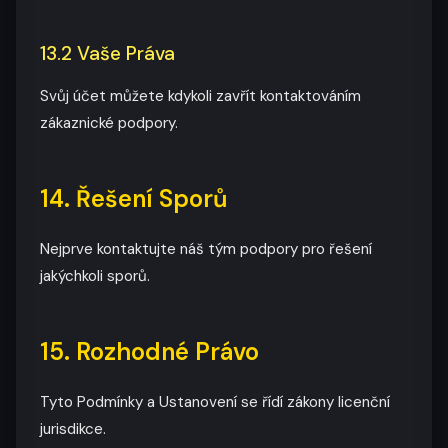
13.2 Vaše Práva
Svůj účet můžete kdykoli zavřít kontaktováním
zákaznické podpory.
14. Řešení Sporů
Nejprve kontaktujte náš tým podpory pro řešení
jakýchkoli sporů.
15. Rozhodné Právo
Tyto Podmínky a Ustanovení se řídí zákony licenční
jurisdikce.