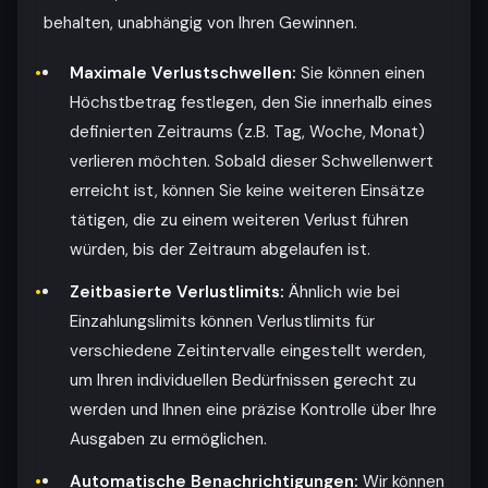
behalten, unabhängig von Ihren Gewinnen.
Maximale Verlustschwellen:
Sie können einen
Höchstbetrag festlegen, den Sie innerhalb eines
definierten Zeitraums (z.B. Tag, Woche, Monat)
verlieren möchten. Sobald dieser Schwellenwert
erreicht ist, können Sie keine weiteren Einsätze
tätigen, die zu einem weiteren Verlust führen
würden, bis der Zeitraum abgelaufen ist.
Zeitbasierte Verlustlimits:
Ähnlich wie bei
Einzahlungslimits können Verlustlimits für
verschiedene Zeitintervalle eingestellt werden,
um Ihren individuellen Bedürfnissen gerecht zu
werden und Ihnen eine präzise Kontrolle über Ihre
Ausgaben zu ermöglichen.
Automatische Benachrichtigungen:
Wir können