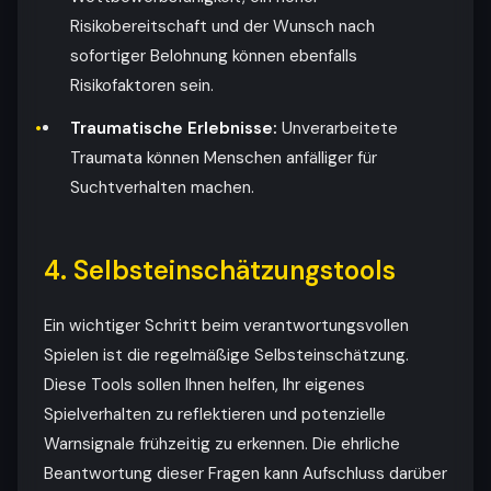
Risikobereitschaft und der Wunsch nach
sofortiger Belohnung können ebenfalls
Risikofaktoren sein.
Traumatische Erlebnisse:
Unverarbeitete
Traumata können Menschen anfälliger für
Suchtverhalten machen.
4. Selbsteinschätzungstools
Ein wichtiger Schritt beim verantwortungsvollen
Spielen ist die regelmäßige Selbsteinschätzung.
Diese Tools sollen Ihnen helfen, Ihr eigenes
Spielverhalten zu reflektieren und potenzielle
Warnsignale frühzeitig zu erkennen. Die ehrliche
Beantwortung dieser Fragen kann Aufschluss darüber