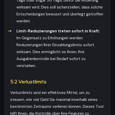
Tage oder sogar 30 Tage, bevor die Änderung
wirksam wird. Dies soll sicherstellen, dass solche
Entscheidungen bewusst und überlegt getroffen
werden.
Limit-Reduzierungen treten sofort in Kraft:
Im Gegensatz zu Erhöhungen werden
Reduzierungen Ihrer Einzahlungslimits sofort
wirksam. Dies ermöglicht es Ihnen, Ihre
Ausgabenkontrolle bei Bedarf sofort zu
verstärken.
5.2 Verlustlimits
Verlustlimits sind ein effektives Mittel, um zu
steuern, wie viel Geld Sie maximal innerhalb eines
bestimmten Zeitraums verlieren können. Dieses Tool
hilft Ihnen, die Kontrolle über Ihre Finanzen zu