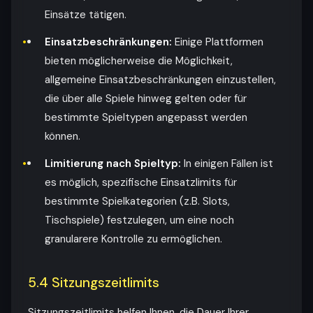
Einsätze tätigen.
Einsatzbeschränkungen:
Einige Plattformen
bieten möglicherweise die Möglichkeit,
allgemeine Einsatzbeschränkungen einzustellen,
die über alle Spiele hinweg gelten oder für
bestimmte Spieltypen angepasst werden
können.
Limitierung nach Spieltyp:
In einigen Fällen ist
es möglich, spezifische Einsatzlimits für
bestimmte Spielkategorien (z.B. Slots,
Tischspiele) festzulegen, um eine noch
granularere Kontrolle zu ermöglichen.
5.4 Sitzungszeitlimits
Sitzungszeitlimits helfen Ihnen, die Dauer Ihrer