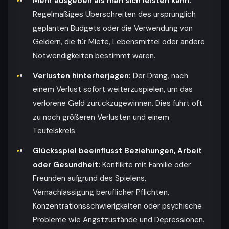
Mehr ausgeben als man sich leisten kann:
Regelmäßiges Überschreiten des ursprünglich
geplanten Budgets oder die Verwendung von
Geldern, die für Miete, Lebensmittel oder andere
Notwendigkeiten bestimmt waren.
Verlusten hinterherjagen:
Der Drang, nach
einem Verlust sofort weiterzuspielen, um das
verlorene Geld zurückzugewinnen. Dies führt oft
zu noch größeren Verlusten und einem
Teufelskreis.
Glücksspiel beeinflusst Beziehungen, Arbeit
oder Gesundheit:
Konflikte mit Familie oder
Freunden aufgrund des Spielens,
Vernachlässigung beruflicher Pflichten,
Konzentrationsschwierigkeiten oder psychische
Probleme wie Angstzustände und Depressionen.