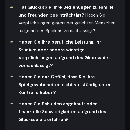
Hat Glücksspiel Ihre Beziehungen zu Familie
und Freunden beeinträchtigt?
Haben Sie
Verpflichtungen gegenüber geliebten Menschen
aufgrund des Spielens vernachlässigt?
Haben Sie Ihre berufliche Leistung, Ihr
Studium oder andere wichtige
Verpflichtungen aufgrund des Glücksspiels
vernachlässigt?
Haben Sie das Gefühl, dass Sie Ihre
Spielgewohnheiten nicht vollständig unter
Kontrolle haben?
Haben Sie Schulden angehäuft oder
finanzielle Schwierigkeiten aufgrund des
Glücksspiels erfahren?