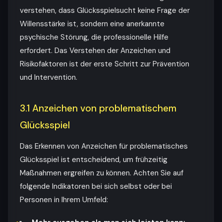
verstehen, dass Glücksspielsucht keine Frage der
Willensstärke ist, sondern eine anerkannte
psychische Störung, die professionelle Hilfe
erfordert. Das Verstehen der Anzeichen und
Risikofaktoren ist der erste Schritt zur Prävention
und Intervention.
3.1 Anzeichen von problematischem
Glücksspiel
Das Erkennen von Anzeichen für problematisches
Glücksspiel ist entscheidend, um frühzeitig
Maßnahmen ergreifen zu können. Achten Sie auf
folgende Indikatoren bei sich selbst oder bei
Personen in Ihrem Umfeld: