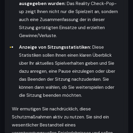
ausgegeben wurden:
Das Reality Check-Pop-
up zeigt Ihnen nicht nur die Spielzeit an, sondern
auch eine Zusammenfassung der in dieser
Sitzung getätigten Einsätze und erzielten
Gewinne/Verluste.
Anzeige von Sitzungsstatistiken:
Diese
Statistiken sollen Ihnen einen klaren Überblick
über Ihr aktuelles Spielverhalten geben und Sie
dazu anregen, eine Pause einzulegen oder über
das Beenden der Sitzung nachzudenken. Sie
können dann wählen, ob Sie weiterspielen oder
die Sitzung beenden möchten.
Wir ermutigen Sie nachdrücklich, diese
Schutzmaßnahmen aktiv zu nutzen. Sie sind ein
wesentlicher Bestandteil eines