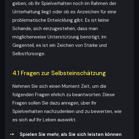
geben, ob Ihr Spielverhalten noch im Rahmen der
Unterhaltung liegt oder ob es Anzeichen für eine
problematische Entwicklung gibt. Es ist keine
Schande, sich einzugestehen, dass man
möglicherweise Unterstützung benötigt; im
Gegenteil, es ist ein Zeichen von Stärke und
Selbstfürsorge.
4.1 Fragen zur Selbsteinschätzung
Nehmen Sie sich einen Moment Zeit, um die
folgenden Fragen ehrlich zu beantworten. Diese
Fragen sollen Sie dazu anregen, über Ihr
Spielverhalten nachzudenken und zu bewerten, wie
es sich auf Ihr Leben auswirkt.
Spielen Sie mehr, als Sie sich leisten können