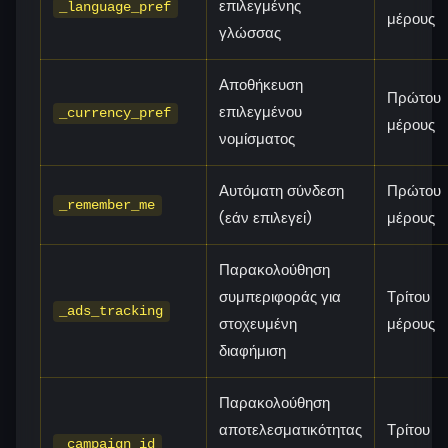
επιλεγμένης
_language_pref
μέρους
γλώσσας
Αποθήκευση
Πρώτου
επιλεγμένου
_currency_pref
μέρους
νομίσματος
Αυτόματη σύνδεση
Πρώτου
_remember_me
(εάν επιλεγεί)
μέρους
Παρακολούθηση
συμπεριφοράς για
Τρίτου
_ads_tracking
στοχευμένη
μέρους
διαφήμιση
Παρακολούθηση
αποτελεσματικότητας
Τρίτου
_campaign_id