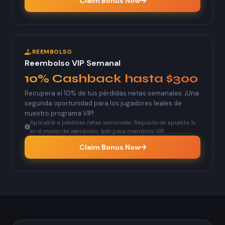
Claim Bonus Now
REEMBOLSO
Reembolso VIP Semanal
10% Cashback hasta $300
Recupera el 10% de tus pérdidas netas semanales. ¡Una
segunda oportunidad para los jugadores leales de
nuestro programa VIP!
Aplicable a pérdidas netas semanales. Requisito de apuesta 1x
en el monto del reembolso. Solo para miembros VIP.
Claim Bonus Now