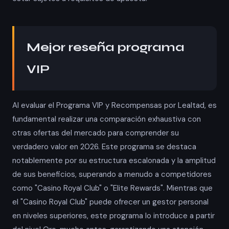
Mejor reseña programa
VIP
Al evaluar el Programa VIP y Recompensas por Lealtad, es
fundamental realizar una comparación exhaustiva con
otras ofertas del mercado para comprender su
verdadero valor en 2026. Este programa se destaca
notablemente por su estructura escalonada y la amplitud
de sus beneficios, superando a menudo a competidores
como "Casino Royal Club" o "Elite Rewards". Mientras que
el "Casino Royal Club" puede ofrecer un gestor personal
en niveles superiores, este programa lo introduce a partir