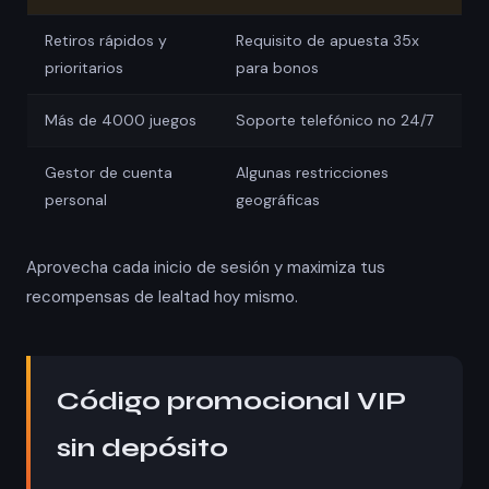
Retiros rápidos y
Requisito de apuesta 35x
prioritarios
para bonos
Más de 4000 juegos
Soporte telefónico no 24/7
Gestor de cuenta
Algunas restricciones
personal
geográficas
Aprovecha cada inicio de sesión y maximiza tus
recompensas de lealtad hoy mismo.
Código promocional VIP
sin depósito