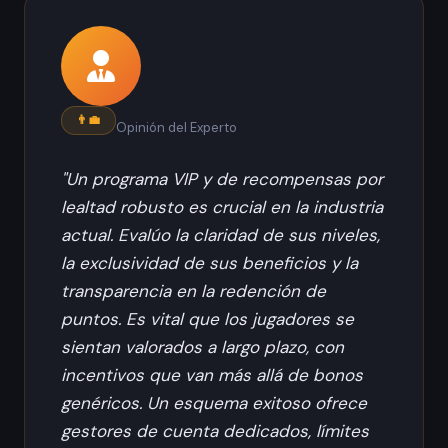
👨‍💼
Opinión del Experto
"Un programa VIP y de recompensas por
lealtad robusto es crucial en la industria
actual. Evalúo la claridad de sus niveles,
la exclusividad de sus beneficios y la
transparencia en la redención de
puntos. Es vital que los jugadores se
sientan valorados a largo plazo, con
incentivos que van más allá de bonos
genéricos. Un esquema exitoso ofrece
gestores de cuenta dedicados, límites