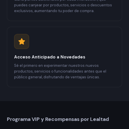
puedes canjear por productos, servicios o descuentos
exclusivos, aumentando tu poder de compra.
Acceso Anticipado a Novedades
Sé el primero en experimentar nuestros nuevos
productos, servicios o funcionalidades antes que el
público general, disfrutando de ventajas únicas.
Programa VIP y Recompensas por Lealtad