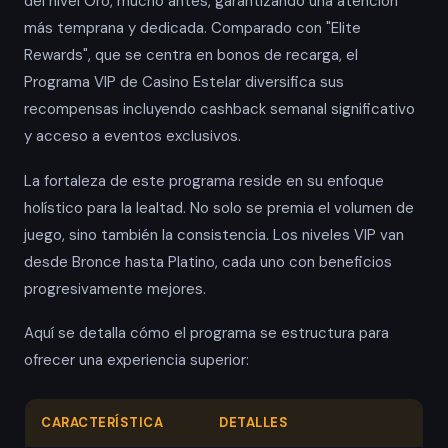
del nivel Oro, mucho antes, garantizando una atención
más temprana y dedicada. Comparado con "Elite
Rewards", que se centra en bonos de recarga, el
Programa VIP de Casino Estelar diversifica sus
recompensas incluyendo cashback semanal significativo
y acceso a eventos exclusivos.
La fortaleza de este programa reside en su enfoque
holístico para la lealtad. No solo se premia el volumen de
juego, sino también la consistencia. Los niveles VIP van
desde Bronce hasta Platino, cada uno con beneficios
progresivamente mejores.
Aquí se detalla cómo el programa se estructura para
ofrecer una experiencia superior:
CARACTERÍSTICA
DETALLES