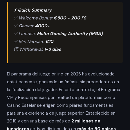
⚡ Quick Summary
✅ Welcome Bonus:
€500 + 200 FS
✅ Games:
4000+
✅ License:
Malta Gaming Authority (MGA)
✅ Min Deposit:
€10
⏱ Withdrawal:
1-3 días
El panorama del juego online en 2026 ha evolucionado
drásticamente, poniendo un énfasis sin precedentes en
la fidelización del jugador. En este contexto, el Programa
VIP y Recompensas por Lealtad de plataformas como
Casino Estelar se erigen como pilares fundamentales
para una experiencia de juego superior. Establecido en
2018 y con una base de más de
2 millones de
jugadores
activos distribuidos en
más de 50 países
,