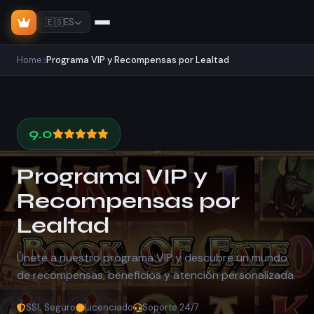
🇪🇸
ES
Home
Programa VIP y Recompensas por Lealtad
9.0
Programa VIP y
Recompensas por
Lealtad
Únete a nuestro programa VIP y descubre un mundo
de recompensas, beneficios y atención personalizada.
SSL Seguro
Licenciado
Soporte 24/7