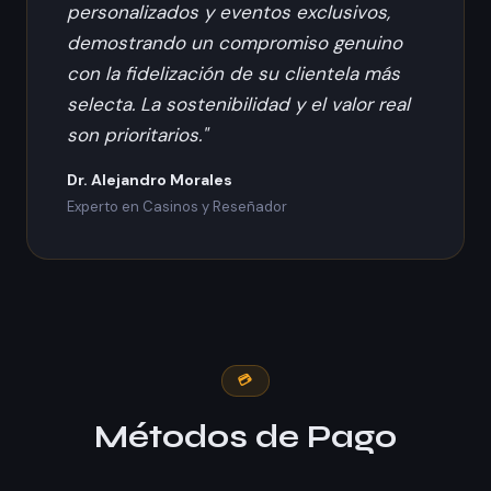
personalizados y eventos exclusivos,
demostrando un compromiso genuino
con la fidelización de su clientela más
selecta. La sostenibilidad y el valor real
son prioritarios."
Dr. Alejandro Morales
Experto en Casinos y Reseñador
💳
Métodos de Pago