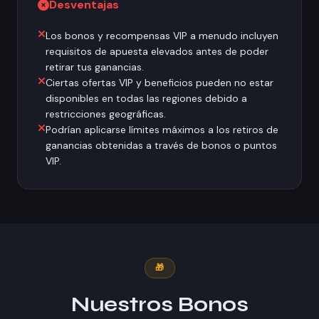
Desventajas
Los bonos y recompensas VIP a menudo incluyen
requisitos de apuesta elevados antes de poder
retirar tus ganancias.
Ciertas ofertas VIP y beneficios pueden no estar
disponibles en todas las regiones debido a
restricciones geográficas.
Podrían aplicarse límites máximos a los retiros de
ganancias obtenidas a través de bonos o puntos
VIP.
🎁
Nuestros Bonos