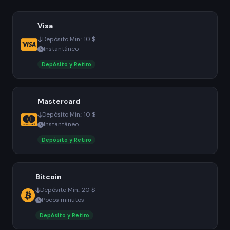
Visa
Depósito Mín.: 10 $
Instantáneo
Depósito y Retiro
Mastercard
Depósito Mín.: 10 $
Instantáneo
Depósito y Retiro
Bitcoin
Depósito Mín.: 20 $
Pocos minutos
Depósito y Retiro