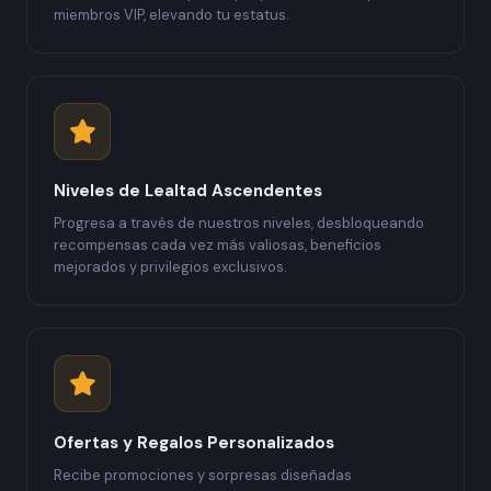
miembros VIP, elevando tu estatus.
Niveles de Lealtad Ascendentes
Progresa a través de nuestros niveles, desbloqueando
recompensas cada vez más valiosas, beneficios
mejorados y privilegios exclusivos.
Ofertas y Regalos Personalizados
Recibe promociones y sorpresas diseñadas