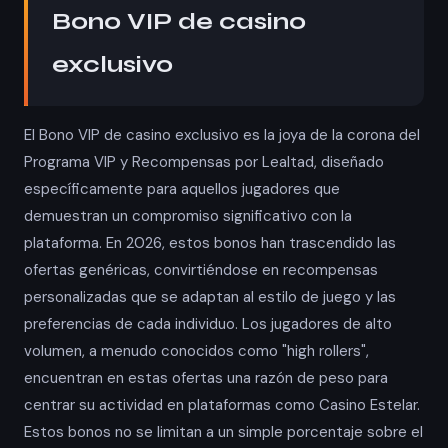
Bono VIP de casino
exclusivo
El Bono VIP de casino exclusivo es la joya de la corona del
Programa VIP y Recompensas por Lealtad, diseñado
específicamente para aquellos jugadores que
demuestran un compromiso significativo con la
plataforma. En 2026, estos bonos han trascendido las
ofertas genéricas, convirtiéndose en recompensas
personalizadas que se adaptan al estilo de juego y las
preferencias de cada individuo. Los jugadores de alto
volumen, a menudo conocidos como "high rollers",
encuentran en estas ofertas una razón de peso para
centrar su actividad en plataformas como Casino Estelar.
Estos bonos no se limitan a un simple porcentaje sobre el