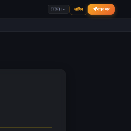
लॉगिन
साइन अप
🇮🇳
HI