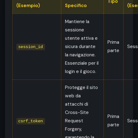
Tipo
(Esempio)
Specifico
(Ese
Mantiene la
sessione
utente attiva e
Prima
sicura durante
Sess
session_id
parte
la navigazione.
Essenziale per il
login e il gioco.
Protegge il sito
web da
attacchi di
Cross-Site
Prima
Request
Sess
csrf_token
parte
Forgery,
garantendo la