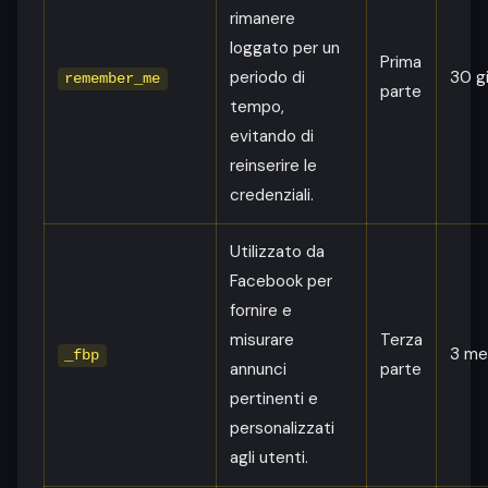
rimanere
loggato per un
Prima
periodo di
30 gi
remember_me
parte
tempo,
evitando di
reinserire le
credenziali.
Utilizzato da
Facebook per
fornire e
misurare
Terza
3 me
_fbp
annunci
parte
pertinenti e
personalizzati
agli utenti.