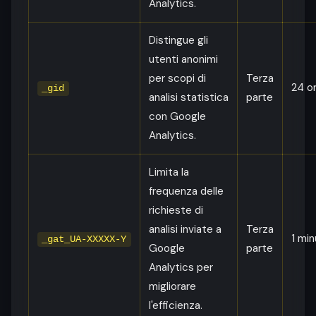
Analytics.
Distingue gli
utenti anonimi
per scopi di
Terza
24 o
_gid
analisi statistica
parte
con Google
Analytics.
Limita la
frequenza delle
richieste di
analisi inviate a
Terza
1 mi
_gat_UA-XXXXX-Y
Google
parte
Analytics per
migliorare
l'efficienza.