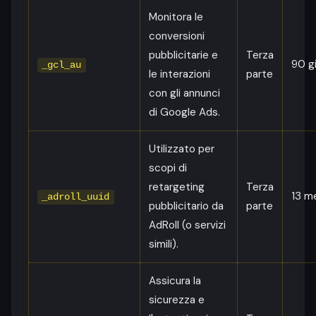
Monitora le
conversioni
pubblicitarie e
Terza
90 gi
_gcl_au
le interazioni
parte
con gli annunci
di Google Ads.
Utilizzato per
scopi di
retargeting
Terza
13 m
_adroll_uuid
pubblicitario da
parte
AdRoll (o servizi
simili).
Assicura la
sicurezza e