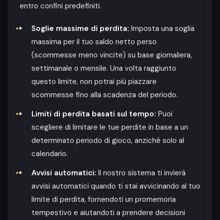
entro confini predefiniti.
Soglie massime di perdita:
Imposta una soglia
massima per il tuo saldo netto perso
(scommesse meno vincite) su base giornaliera,
settimanale o mensile. Una volta raggiunto
questo limite, non potrai più piazzare
scommesse fino alla scadenza del periodo.
Limiti di perdita basati sul tempo:
Puoi
scegliere di limitare le tue perdite in base a un
determinato periodo di gioco, anziché solo al
calendario.
Avvisi automatici:
Il nostro sistema ti invierà
avvisi automatici quando ti stai avvicinando al tuo
limite di perdita, fornendoti un promemoria
tempestivo e aiutandoti a prendere decisioni