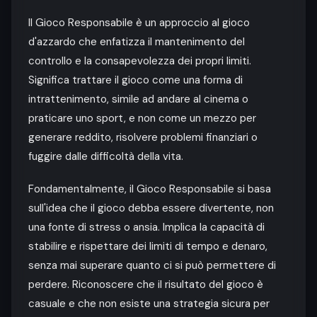
Il Gioco Responsabile è un approccio al gioco
d'azzardo che enfatizza il mantenimento del
controllo e la consapevolezza dei propri limiti.
Significa trattare il gioco come una forma di
intrattenimento, simile ad andare al cinema o
praticare uno sport, e non come un mezzo per
generare reddito, risolvere problemi finanziari o
fuggire dalle difficoltà della vita.
Fondamentalmente, il Gioco Responsabile si basa
sull'idea che il gioco debba essere divertente, non
una fonte di stress o ansia. Implica la capacità di
stabilire e rispettare dei limiti di tempo e denaro,
senza mai superare quanto ci si può permettere di
perdere. Riconoscere che il risultato del gioco è
casuale e che non esiste una strategia sicura per