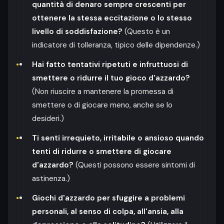
quantità di denaro sempre crescenti per
ottenere la stessa eccitazione o lo stesso
livello di soddisfazione?
(Questo è un
indicatore di tolleranza, tipico delle dipendenze.)
Hai fatto tentativi ripetuti e infruttuosi di
smettere o ridurre il tuo gioco d'azzardo?
(Non riuscire a mantenere la promessa di
smettere o di giocare meno, anche se lo
desideri.)
Ti senti irrequieto, irritabile o ansioso quando
tenti di ridurre o smettere di giocare
d'azzardo?
(Questi possono essere sintomi di
astinenza.)
Giochi d'azzardo per sfuggire a problemi
personali, al senso di colpa, all'ansia, alla