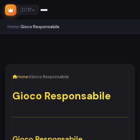
🇮🇹
IT
Home
Gioco Responsabile
Home
Gioco Responsabile
Gioco Responsabile
Gioco Responsabile