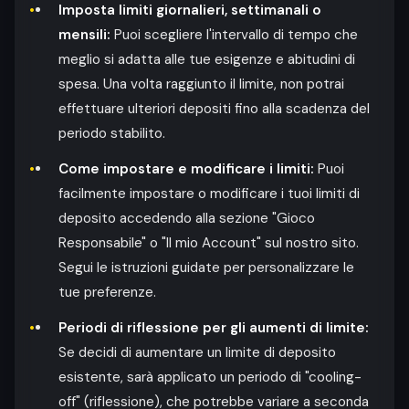
Imposta limiti giornalieri, settimanali o
mensili:
Puoi scegliere l'intervallo di tempo che
meglio si adatta alle tue esigenze e abitudini di
spesa. Una volta raggiunto il limite, non potrai
effettuare ulteriori depositi fino alla scadenza del
periodo stabilito.
Come impostare e modificare i limiti:
Puoi
facilmente impostare o modificare i tuoi limiti di
deposito accedendo alla sezione "Gioco
Responsabile" o "Il mio Account" sul nostro sito.
Segui le istruzioni guidate per personalizzare le
tue preferenze.
Periodi di riflessione per gli aumenti di limite:
Se decidi di aumentare un limite di deposito
esistente, sarà applicato un periodo di "cooling-
off" (riflessione), che potrebbe variare a seconda