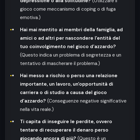
depressione o alla solitudine?
(Utilizzare il
gioco come meccanismo di coping o di fuga
emotiva.)
Hai mai mentito ai membri della famiglia, ad
amici o ad altri per nascondere l'entità del
tuo coinvolgimento nel gioco d'azzardo?
(Questo indica un problema di segretezza e un
tentativo di mascherare il problema.)
Hai messo a rischio o perso una relazione
importante, un lavoro, un'opportunità di
carriera o di studio a causa del gioco
d'azzardo?
(Conseguenze negative significative
nella vita reale.)
Ti capita di inseguire le perdite, ovvero
tentare di recuperare il denaro perso
giocando ancora di più?
(Questo è un