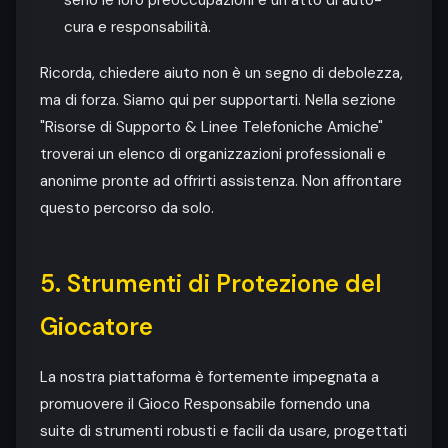
serio le loro preoccupazioni è un atto di auto-
cura e responsabilità.
Ricorda, chiedere aiuto non è un segno di debolezza,
ma di forza. Siamo qui per supportarti. Nella sezione
"Risorse di Supporto & Linee Telefoniche Amiche"
troverai un elenco di organizzazioni professionali e
anonime pronte ad offrirti assistenza. Non affrontare
questo percorso da solo.
5. Strumenti di Protezione del
Giocatore
La nostra piattaforma è fortemente impegnata a
promuovere il Gioco Responsabile fornendo una
suite di strumenti robusti e facili da usare, progettati