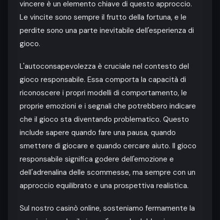
vincere è un elemento chiave di questo approccio.
Le vincite sono sempre il frutto della fortuna, e le
perdite sono una parte inevitabile dell'esperienza di
gioco.
L'autoconsapevolezza è cruciale nel contesto del
gioco responsabile. Essa comporta la capacità di
riconoscere i propri modelli di comportamento, le
proprie emozioni e i segnali che potrebbero indicare
che il gioco sta diventando problematico. Questo
include sapere quando fare una pausa, quando
smettere di giocare e quando cercare aiuto. Il gioco
responsabile significa godere dell'emozione e
dell'adrenalina delle scommesse, ma sempre con un
approccio equilibrato e una prospettiva realistica.
Sul nostro casinò online, sosteniamo fermamente la