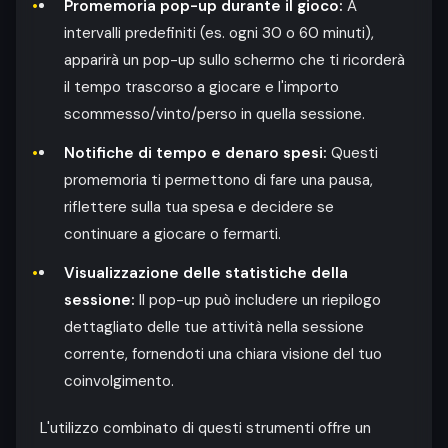
Promemoria pop-up durante il gioco:
A
intervalli predefiniti (es. ogni 30 o 60 minuti),
apparirà un pop-up sullo schermo che ti ricorderà
il tempo trascorso a giocare e l'importo
scommesso/vinto/perso in quella sessione.
Notifiche di tempo e denaro spesi:
Questi
promemoria ti permettono di fare una pausa,
riflettere sulla tua spesa e decidere se
continuare a giocare o fermarti.
Visualizzazione delle statistiche della
sessione:
Il pop-up può includere un riepilogo
dettagliato delle tue attività nella sessione
corrente, fornendoti una chiara visione del tuo
coinvolgimento.
L'utilizzo combinato di questi strumenti offre un