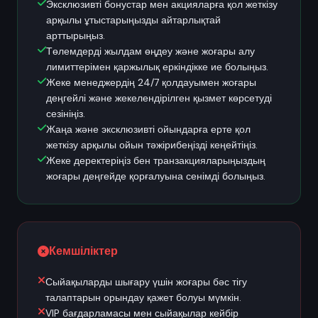
Эксклюзивті бонустар мен акцияларға қол жеткізу
арқылы ұтыстарыңызды айтарлықтай
арттырыңыз.
Төлемдерді жылдам өңдеу және жоғары алу
лимиттерімен қаржылық еркіндікке ие болыңыз.
Жеке менеджердің 24/7 қолдауымен жоғары
деңгейлі және жекелендірілген қызмет көрсетуді
сезініңіз.
Жаңа және эксклюзивті ойындарға ерте қол
жеткізу арқылы ойын тәжірибеңізді кеңейтіңіз.
Жеке деректеріңіз бен транзакцияларыңыздың
жоғары деңгейде қорғалуына сенімді болыңыз.
Кемшіліктер
Сыйақыларды шығару үшін жоғары бәс тігу
талаптарын орындау қажет болуы мүмкін.
VIP бағдарламасы мен сыйақылар кейбір