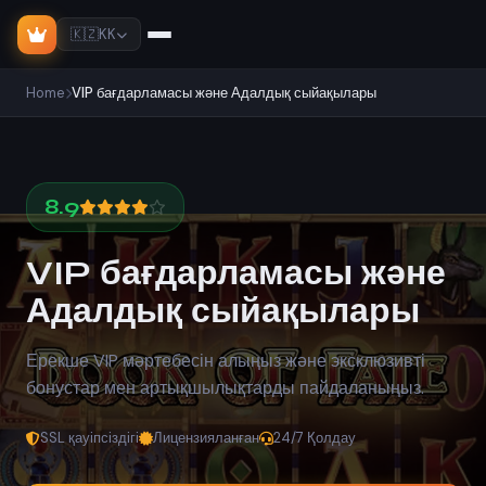
🇰🇿
KK
Home
VIP бағдарламасы және Адалдық сыйақылары
8.9
VIP бағдарламасы және
Адалдық сыйақылары
Ерекше VIP мәртебесін алыңыз және эксклюзивті
бонустар мен артықшылықтарды пайдаланыңыз.
SSL қауіпсіздігі
Лицензияланған
24/7 Қолдау