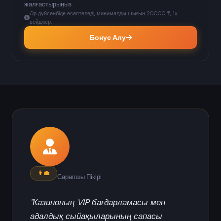
жалғастырыңыз.
Әр дүйсенбіде есептеледі, минималды шығын 20000 ₸, 1x
вейджер.
Бонус Алу
👨‍💼
Сарапшы Пікірі
"Казиноның VIP бағдарламасы мен
адалдық сыйақыларының сапасы