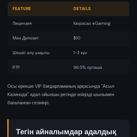
FEATURE
DETAILS
Лицензия
Кюрасао eGaming
Мин Депозит
$10
Шешіп алу уақыты
1-3 күн
RTP
96.5% орташа
Осы ерекше VIP бағдарламаның арқасында "Асыл
Казинода" адал ойыншы ретінде өзіңізді шынымен
бағаланған сезініңіз.
Тегін айналымдар адалдық