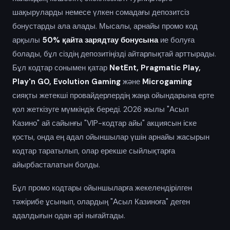
шақыруларды немесе үлкен сомадағы депозитсіз
бонустарды ала алады. Мысалы, арнайы промо код
арқылы
50% қайта зарядтау бонусына
ие болуға
болады, бұл сіздің депозитіңізді айтарлықтай арттырады.
Бұл кодтар сонымен қатар
NetEnt, Pragmatic Play,
Play'n GO, Evolution Gaming
және
Microgaming
сияқты жетекші провайдерлердің жаңа ойындарына ерте
қол жеткізуге мүмкіндік береді. 2026 жылы "Асыл
Казино" ай сайынғы "VIP-кодтар айы" акциясын іске
қосты, онда ең адал ойыншылар үшін арнайы жасырын
кодтар таратылып, олар ерекше сыйлықтарға
айырбасталатын болды.
Бұл промо кодтары ойыншыларға жекелендірілген
тәжірибе ұсынып, олардың "Асыл Казиноға" деген
адалдығын одан әрі нығайтады.