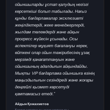
ойыншыларды ұстап қалудың негізгі
көрсеткіші болып табылады. Нағыз
құнды бағдарламалар эксклюзивті
жеңілдіктерді, жеке менеджерлерді,
жылдам төлемдерді және айқын
прогресс жүйесін ұсынады. Осы
аспектілер мұқият бағалануы керек,
өйткені олар ойын тәжірибесінің ұзақ
мерзімді қанағаттануын және
ойыншының адалдығын айқындайды.
Мықты VIP бағдарлама ойыншыға өзінің
маңыздылығын сезіндіреді және жоғары
деңгейлі қызмет көрсетуді
қамтамасыз етеді."
Айдын Қожахметов
Казино сарапшысы және шолушысы