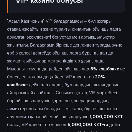
VIP казино бонусы
"Асыл Казиноның" VIP бағдарламасы – бұл жоғары
ставка жасайтын және тұрақты ойнайтын ойыншыларға
арналған эксклюзивті бонустар мен артықшылықтар
жиынтығы. Бағдарлама бірнеше деңгейден тұрады, және
әрбір келесі деңгейде ойыншыларға бұрынғыдан да
жомарт сыйақылар мен жеңілдіктер ұсынылады.
Мысалы, төменгі деңгейдегі ойыншылар
5% кэшбэкке
ие
болса, ең жоғары деңгейдегі VIP клиенттер
20%
кэшбэкке
дейін ала алады, бұл олардың шығындарын
айтарлықтай азайтады. Сонымен қатар, VIP мәртебесі
бар ойыншылар үшін қаржылық операциялардың
лимиттері жоғары болады – мысалы, бір реттік шешіп
алу лимиті қарапайым ойыншылар үшін
1,000,000 KZT
болса, VIP клиенттер үшін ол
5,000,000 KZT-ға
дейін