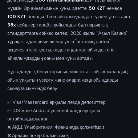
мүмкін. Әр айналымның құны, әдетте,
50 KZT
немесе
100 KZT
болады. Тегін айналымдардан түскен ұтыстарға
35x
вейджер талабы қойылады, бұл нарықтық
стандарттарға сәйкес келеді. 2026 жылы "Асыл Казино"
тұрақты адал ойыншылар үшін "аптаның слоты"
акциясын іске қосты, онда таңдалған ойында тегін
айналымдардың саны мен құны артады.
Бұл адалдық бонустарының мақсаты – ойыншылардың
ойын уақытын ұзарту және оларға жаңа ойындарды
сынауға мүмкіндік беру.
✅ Visa/Mastercard арқылы лезде депозиттер
✅ iOS және Android үшін мобильді нұсқасы
оңтайландырылған
❌ АҚШ, Ұлыбритания, Францияда қолжетімсіз
❌ Арнайы покер бөлмесі жоқ