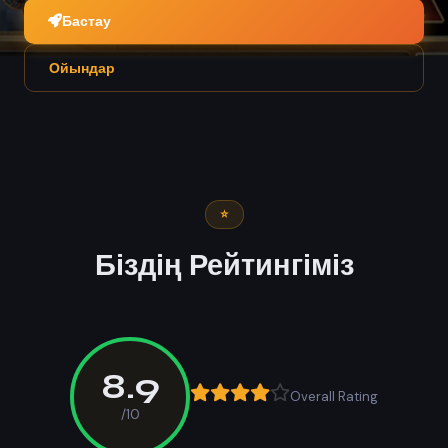
Бастау
Ойындар
⭐
Біздің Рейтингіміз
8.9
Overall Rating
/10