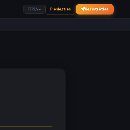
Pieslēgties
Reģistrēties
🇱🇻
LV