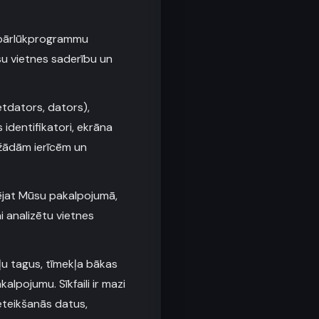
a pārlūkprogrammu
su vietnes saderību un
etdators, dators),
 identifikatori, ekrāna
ažādām ierīcēm un
ējat Mūsu pakalpojumā,
lai analizētu vietnes
ļu tagus, tīmekļa bākas
alpojumu. Sīkfaili ir mazi
ieteikšanās datus,