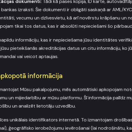
ikācijas dokumenti:
Tādi kā pases kopija, ID karte, autovadītā
 bankas izraksti. Šie dokumenti ir obligāti saskaņā ar AML/KYC
entitāti, vecumu un dzīvesvietu, kā arī novērstu krāpšanu un n
pojam tikai tos datus, kas ir absolūti nepieciešami šo pārbaud
pildu informāciju, kas ir nepieciešama jūsu identitātes verifik
ūsu pieteikšanās akreditācijas datus un citu informāciju, ko jū
mandai vai veicot aptaujas.
apkopotā informācija
izmantojat Mūsu pakalpojumu, mēs automātiski apkopojam note
ammu un mijiedarbību ar mūsu platformu. Šī informācija palīdz 
šību un analizēt lietotāju uzvedību.
īces unikālais identifikators internetā. To izmantojam drošīb
ai), ģeogrāfisko ierobežojumu ievērošanai (lai nodrošinātu, k