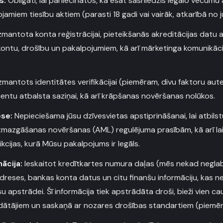
s:
Obligāti, lai pārliecinātos, ka esat sasniedzis legālo vecumu
amiem tiesību aktiem (parasti 18 gadi vai vairāk, atkarībā no ju
zmantota konta reģistrācijai, pieteikšanās akreditācijas datu 
ontu, drošību un pakalpojumiem, kā arī mārketinga komunikāci
zmantots identitātes verifikācijai (piemēram, divu faktoru autent
ientu atbalsta saziņai, kā arī krāpšanas novēršanas nolūkos.
ese:
Nepieciešama jūsu dzīvesvietas apstiprināšanai, lai atbilstu
mazgāšanas novēršanas (AML) regulējuma prasībām, kā arī lai
ikcijas, kurā Mūsu pakalpojums ir legāls.
ācija:
Ieskaitot kredītkartes numura daļas (mēs nekad neglab
reses, bankas konta datus un citu finanšu informāciju, kas 
u apstrādei. Šī informācija tiek apstrādāta droši, bieži vien ca
ātājiem un saskaņā ar nozares drošības standartiem (piemēr