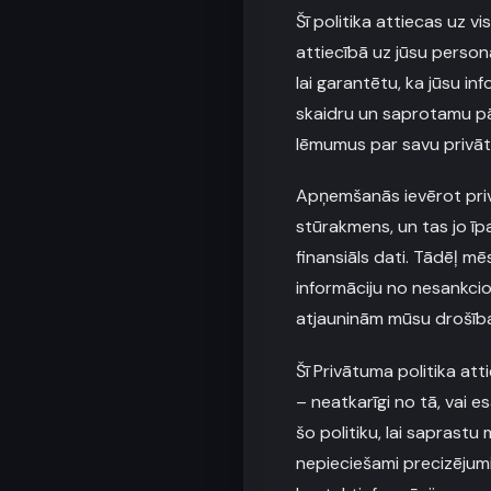
Šī politika attiecas uz 
attiecībā uz jūsu perso
lai garantētu, ka jūsu in
skaidru un saprotamu pā
lēmumus par savu privā
Apņemšanās ievērot priv
stūrakmens, un tas jo īp
finansiāls dati. Tādēļ m
informāciju no nesankcio
atjauninām mūsu drošības
Šī Privātuma politika at
– neatkarīgi no tā, vai es
šo politiku, lai saprast
nepieciešami precizējumi,