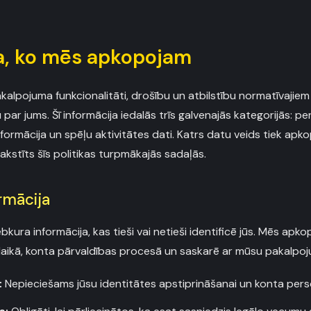
ja, ko mēs apkopojam
kalpojuma funkcionalitāti, drošību un atbilstību normatīvaji
par jums. Šī informācija iedalās trīs galvenajās kategorijās: pe
ormācija un spēļu aktivitātes dati. Katrs datu veids tiek apk
akstīts šīs politikas turpmākajās sadaļās.
rmācija
ebkura informācija, kas tieši vai netieši identificē jūs. Mēs a
s laikā, konta pārvaldības procesā un saskarē ar mūsu pakalpo
:
Nepieciešams jūsu identitātes apstiprināšanai un konta pers