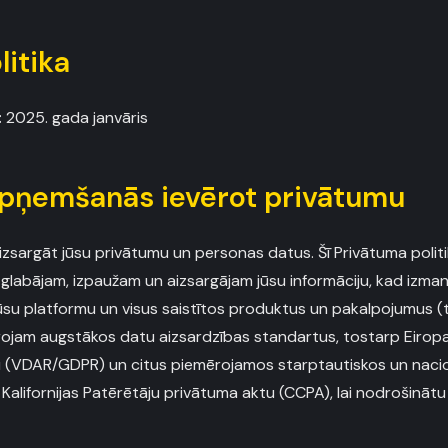
litika
:
2025. gada janvāris
 apņemšanās ievērot privātumu
sargāt jūsu privātumu un personas datus. Šī Privātuma politi
glabājam, izpaužam un aizsargājam jūsu informāciju, kad izman
su platformu un visus saistītos produktus un pakalpojumus 
rojam augstākos datu aizsardzības standartus, tostarp Eiropa
u (VDAR/GDPR) un citus piemērojamos starptautiskos un naci
 Kalifornijas Patērētāju privātuma aktu (CCPA), lai nodrošināt