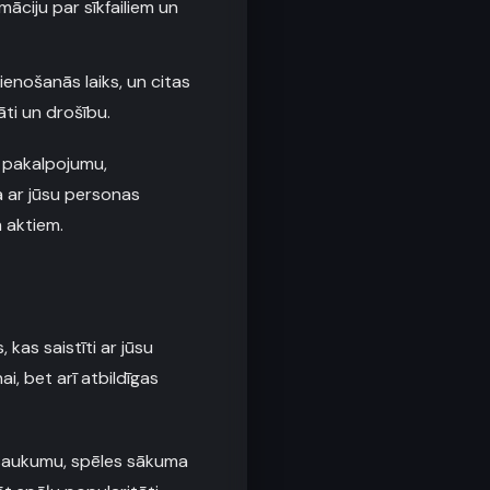
māciju par sīkfailiem un
ienošanās laiks, un citas
āti un drošību.
u pakalpojumu,
a ar jūsu personas
m aktiem.
kas saistīti ar jūsu
i, bet arī atbildīgas
nosaukumu, spēles sākuma