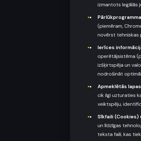
izmantots legālās j
Pārlūkprogrammas
(piemēram, Chrome,
novērst tehniskas
Ierīces informācij
operētājsistēma (pi
izšķirtspēja un va
nodrošināt optimālu
Apmeklētās lapas 
cik ilgi uzturaties 
veiktspēju, identif
Sīkfaili (Cookies)
un līdzīgas tehnolo
teksta faili, kas ti