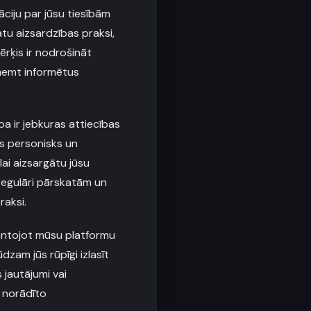
āciju par jūsu tiesībām
tu aizsardzības praksi,
ērķis ir nodrošināt
ņemt informētus
 ir jebkuras attiecības
vs personisks un
ai aizsargātu jūsu
regulāri pārskatām un
raksi.
mantojot mūsu platformu
ūdzam jūs rūpīgi izlasīt
 jautājumi vai
ā norādīto