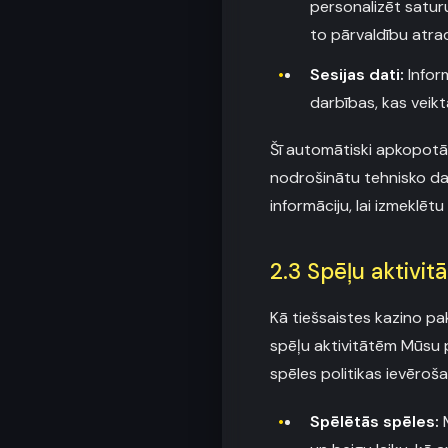
personalizēt saturu
to pārvaldību atradī
Sesijas dati:
Inform
darbības, kas veikt
Šī automātiski apkopotā
nodrošinātu tehnisko dar
informāciju, lai izmeklē
2.3 Spēļu aktivitā
Kā tiešsaistes kazino pa
spēļu aktivitātēm Mūsu pl
spēles politikas ievēroša
Spēlētās spēles:
M