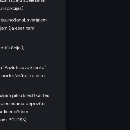
 azartspēļu spēlēšanai
risdikcijas).
atjaunošanai, svarīgiem
jām (ja esat tam
ifikācijai),
 "Pazīsti savu klientu"
 nodrošinātu, ka esat
ājam pilnu kredītkartes
nepieciešama depozītu
ur licencētiem
am, PCI DSS).