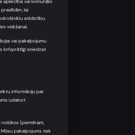
ja apliecība vai komunālo
 prasībām, lai
odrošinātu atbilstību
es veikšanai.
ācijai vai pakalpojumu
s brīvprātīgi sniedzat
iktu informāciju par
mums uzlabot
as nolūkos (piemēram,
a Mūsu pakalpojums tiek