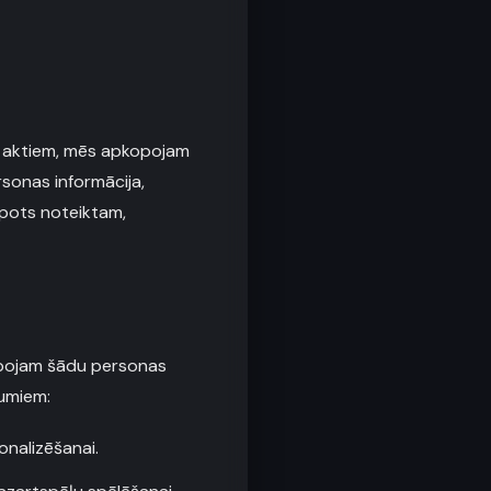
em aktiem, mēs apkopojam
rsonas informācija,
opots noteiktam,
pkopojam šādu personas
jumiem:
onalizēšanai.