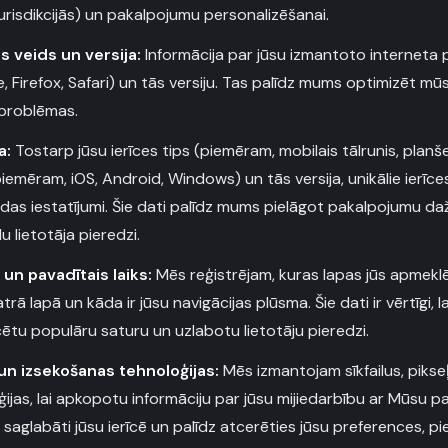
urisdikcijās) un pakalpojumu personalizēšanai.
 veids un versija:
Informācija par jūsu izmantoto internet
 Firefox, Safari) un tās versiju. Tas palīdz mums optimizēt mū
 problēmas.
a:
Tostarp jūsu ierīces tips (piemēram, mobilais tālrunis, planš
emēram, iOS, Android, Windows) un tās versija, unikālie ierīces
lodas iestatījumi. Šie dati palīdz mums pielāgot pakalpojumu d
 lietotāja pieredzi.
un pavadītais laiks:
Mēs reģistrējam, kuras lapas jūs apmekl
katrā lapā un kāda ir jūsu navigācijas plūsma. Šie dati ir vērtīgi, 
icētu populāru saturu un uzlabotu lietotāju pieredzi.
 un izsekošanas tehnoloģijas:
Mēs izmantojam sīkfailus, pikse
ģijas, lai apkopotu informāciju par jūsu mijiedarbību ar Mūsu pak
ek saglabāti jūsu ierīcē un palīdz atcerēties jūsu preferences, p