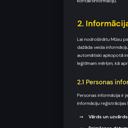
kontaktinformāciju.
2. Informāci
Lai nodrošinātu Mūsu pa
dažāda veida informāciju 
automātiski apkopotā inf
leģitīmam mērķim, kā apr
2.1 Personas info
Personas informācija ir j
informāciju reģistrācija
Vārds un uzvārds