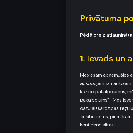
Privātuma po
Pēdējoreiz atjaunināta
1. Ievads un
Mēs esam apņēmušies aiz
apkopojam, izmantojam, 
kazino pakalpojumus, mū
pakalpojums"). Mēs ievē
datu aizsardzības regul
tiesību aktus, piemēram,
konfidencialitāti.