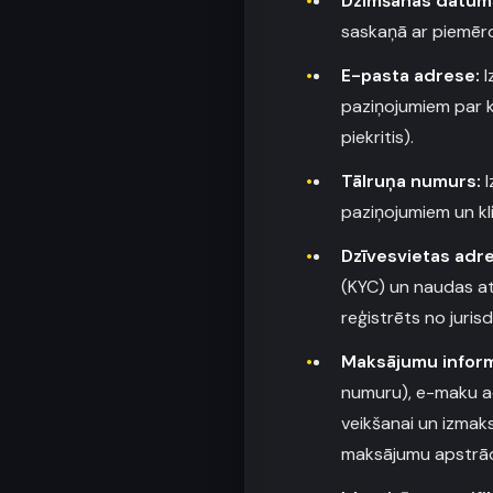
Dzimšanas datum
saskaņā ar piemēroj
E-pasta adrese:
I
paziņojumiem par k
piekritis).
Tālruņa numurs:
I
paziņojumiem un kl
Dzīvesvietas adr
(KYC) un naudas at
reģistrēts no jurisd
Maksājumu inform
numuru), e-maku ad
veikšanai un izmaks
maksājumu apstrād