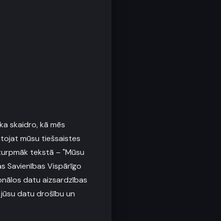
ka skaidro, kā mēs
tojat mūsu tiešsaistes
(turpmāk tekstā – "Mūsu
s Savienības Vispārīgo
onālos datu aizsardzības
u jūsu datu drošību un