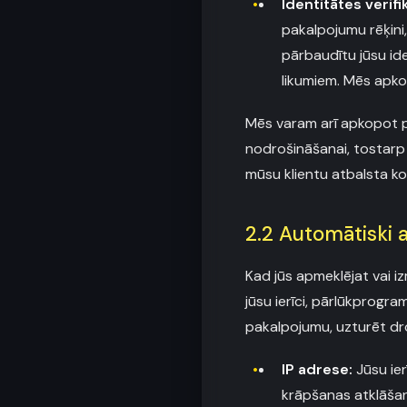
Identitātes verif
pakalpojumu rēķini,
pārbaudītu jūsu id
likumiem. Mēs apko
Mēs varam arī apkopot pa
nodrošināšanai, tostarp j
mūsu klientu atbalsta ko
2.2 Automātiski 
Kad jūs apmeklējat vai 
jūsu ierīci, pārlūkprogr
pakalpojumu, uzturēt dro
IP adrese:
Jūsu ier
krāpšanas atklāšan