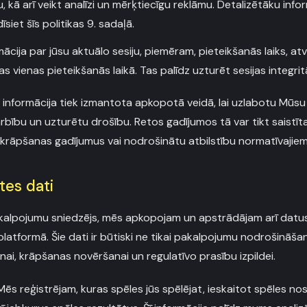
, kā arī veikt analīzi un mērķtiecīgu reklāmu. Detalizētāku infor
siet šīs politikas 9. sadaļā.
ācija par jūsu aktuālo sesiju, piemēram, pieteikšanās laiks, atv
as vienas pieteikšanās laikā. Tas palīdz uzturēt sesijas integrit
 informācija tiek izmantota apkopotā veidā, lai uzlabotu Mūs
bību un uzturētu drošību. Retos gadījumos tā var tikt saistīt
tu krāpšanas gadījumus vai nodrošinātu atbilstību normatīvajie
tes dati
kalpojumu sniedzējs, mēs apkopojam un apstrādājam arī datus, 
atformā. Šie dati ir būtiski ne tikai pakalpojumu nodrošināšana
nai, krāpšanas novēršanai un regulatīvo prasību izpildei.
ēs reģistrējam, kuras spēles jūs spēlējat, ieskaitot spēles 