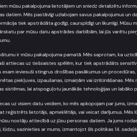
visiem mūsu pakalpojuma lietotājiem un sniedz detalizētu inform
nas datiem. Mēs pastāvīgi uzlabojam savus pakalpojumus un da
formācija tiek apstrādāta godīgi, caurspīdīgi un likumīgi. Mūsu m
rskatu par mūsu datu apstrādes darbībām, lai jūs varētu pie
tumu.
ātumu ir mūsu pakalpojuma pamatā. Mēs saprotam, ka uzticība
aši attiecas uz tiešsaistes spēlēm, kur tiek apstrādāts sensitī
ēs esam ieviesuši stingrus drošības pasākumus un procedūras, l
nētas piekļuves, izpaušanas, izmaiņām vai iznīcināšanas. Mēs 
 sistēmas, lai atspoguļotu jaunākās tehnoloģijas un labāko p
tiecas uz visiem datu veidiem, ko mēs apkopojam par jums, iz
at reģistrēts lietotājs, apmeklētājs, vai veicat darījumus. Mēs l
u mūsu nostāju attiecībā uz jūsu personas datiem. Ja jums rodas
 lūdzu, sazinieties ar mums, izmantojot šīs politikas 14. sadaļ