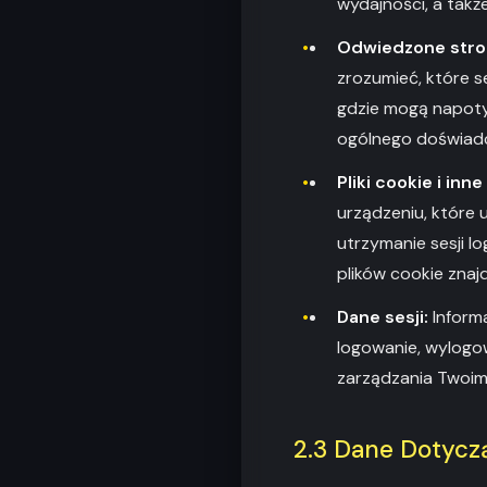
wydajności, a tak
Odwiedzone strony
zrozumieć, które se
gdzie mogą napoty
ogólnego doświadc
Pliki cookie i inn
urządzeniu, które 
utrzymanie sesji l
plików cookie znajd
Dane sesji:
Informa
logowanie, wylogowa
zarządzania Twoim
2.3 Dane Dotycz