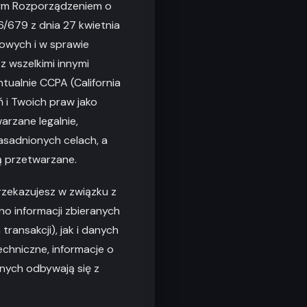
nym Rozporządzeniem o
/679 z dnia 27 kwietnia
owych i w sprawie
 wszelkimi innymi
ualnie CCPA (California
 i Twoich praw jako
arzane legalnie,
zasadnionych celach, a
ą przetwarzane.
rzekazujesz w związku z
no informacji zbieranych
ransakcji), jak i danych
echniczne, informacje o
anych odbywają się z