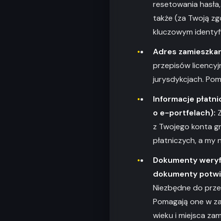
resetowania hasła,
także (za Twoją zg
kluczowym identyf
Adres zamieszkan
przepisów licency
jurysdykcjach. Po
Informacje płatn
o e-portfelach):
Z
z Twojego konta g
płatniczych, a my
Dokumenty weryfi
dokumenty potwie
Niezbędne do przep
Pomagają one w za
wieku i miejsca zam