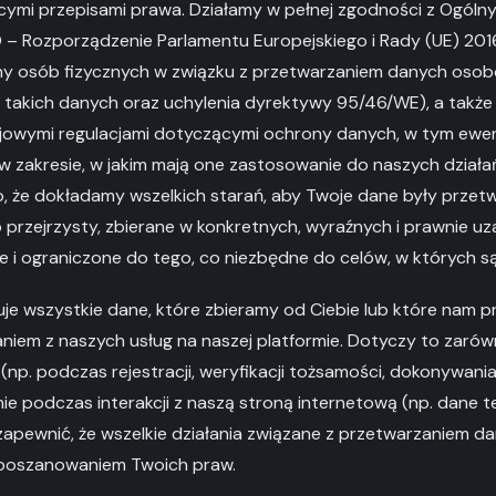
cymi przepisami prawa. Działamy w pełnej zgodności z Ogól
– Rozporządzenie Parlamentu Europejskiego i Rady (UE) 2016
ony osób fizycznych w związku z przetwarzaniem danych osob
akich danych oraz uchylenia dyrektywy 95/46/WE), a także z
jowymi regulacjami dotyczącymi ochrony danych, w tym ewent
w zakresie, w jakim mają one zastosowanie do naszych działań
, że dokładamy wszelkich starań, aby Twoje dane były przetw
b przejrzysty, zbierane w konkretnych, wyraźnych i prawnie u
e i ograniczone do tego, co niezbędne do celów, w których s
muje wszystkie dane, które zbieramy od Ciebie lub które nam p
niem z naszych usług na naszej platformie. Dotyczy to zarów
np. podczas rejestracji, weryfikacji tożsamości, dokonywania t
e podczas interakcji z naszą stroną internetową (np. dane t
zapewnić, że wszelkie działania związane z przetwarzaniem d
i poszanowaniem Twoich praw.