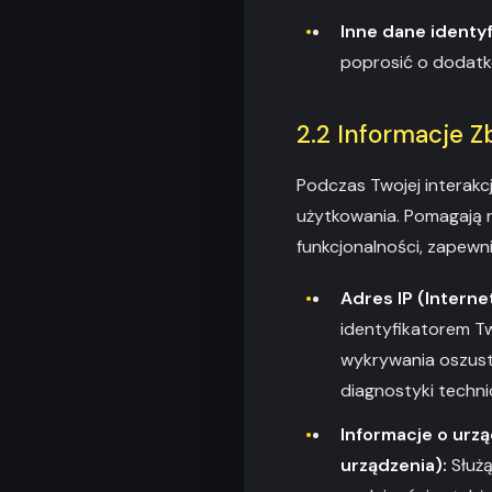
Inne dane identyf
poprosić o dodatko
2.2 Informacje 
Podczas Twojej interakc
użytkowania. Pomagają n
funkcjonalności, zapewn
Adres IP (Interne
identyfikatorem T
wykrywania oszust
diagnostyki techni
Informacje o urzą
urządzenia):
Służą