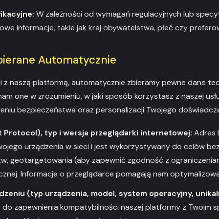
ikacyjne:
W zależności od wymagań regulacyjnych lub specyf
we informacje, takie jak kraj obywatelstwa, płeć czy prefero
Zbierane Automatycznie
ji z naszą platformą, automatycznie zbieramy pewne dane te
am one w zrozumieniu, w jaki sposób korzystasz z naszej usłu
ieniu bezpieczeństwa oraz personalizacji Twojego doświadcze
t Protocol), typ i wersja przeglądarki internetowej:
Adres I
wojego urządzenia w sieci i jest wykorzystywany do celów be
w, geotargetowania (aby zapewnić zgodność z ograniczeniami
cznej. Informacje o przeglądarce pomagają nam optymalizowa
dzeniu (typ urządzenia, model, system operacyjny, unikal
 do zapewnienia kompatybilności naszej platformy z Twoim s