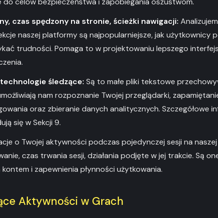
że do celów bezpieczeństwa i zapobiegania oszustwom.
, czas spędzony na stronie, ścieżki nawigacji:
Analizujem
kcje naszej platformy są najpopularniejsze, jak użytkownicy po
kać trudności. Pomaga to w projektowaniu lepszego interfejs
zenia.
e technologie śledzące:
Są to małe pliki tekstowe przechow
umożliwiają nam rozpoznanie Twojej przeglądarki, zapamiętanie
ogowania oraz zbieranie danych analitycznych. Szczegółowe i
ują się w Sekcji 9.
cje o Twojej aktywności podczas pojedynczej sesji na naszej p
nie, czas trwania sesji, działania podjęte w jej trakcie. Są o
 kontem i zapewnienia płynności użytkowania.
ące Aktywności w Grach