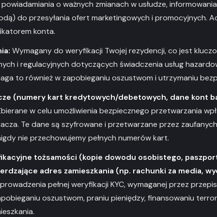
 powiadamiania o ważnych zmianach w usłudze, informowania o
odą) do przesyłania ofert marketingowych i promocyjnych. Ad
ikatorem konta.
ia:
Wymagany do weryfikacji Twojej rezydencji, co jest klucz
jnych i regulacyjnych dotyczących świadczenia usług hazard
maga to również w zapobieganiu oszustwom i utrzymaniu bez
icze (numery kart kredytowych/debetowych, dane kont b
bierane w celu umożliwienia bezpiecznego przetwarzania wpła
racza. Te dane są szyfrowane i przetwarzane przez zaufany
 nigdy nie przechowujemy pełnych numerów kart.
kacyjne tożsamości (kopie dowodu osobistego, paszport
rdzające adres zamieszkania (np. rachunki za media, wy
rowadzenia pełnej weryfikacji KYC, wymaganej przez przepisy
pobieganiu oszustwom, praniu pieniędzy, finansowaniu terror
ieszkania.