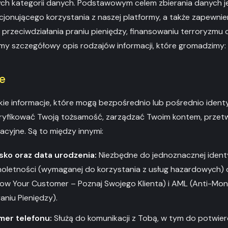
ch kategorii danych. Podstawowym celem zbierania danych je
cjonującego korzystania z naszej platformy, a także zapewnie
przeciwdziałania praniu pieniędzy, finansowaniu terroryzmu 
amy szczegółowy opis rodzajów informacji, które gromadzimy:
e
e informacje, które mogą bezpośrednio lub pośrednio ident
ryfikować Twoją tożsamość, zarządzać Twoim kontem, przetw
acyjne. Są to między innymi:
isko oraz data urodzenia:
Niezbędne do jednoznacznej identyf
noletności (wymaganej do korzystania z usług hazardowych) 
now Your Customer – Poznaj Swojego Klienta) i AML (Anti-Mo
aniu Pieniędzy).
mer telefonu:
Służą do komunikacji z Tobą, w tym do potwierdz