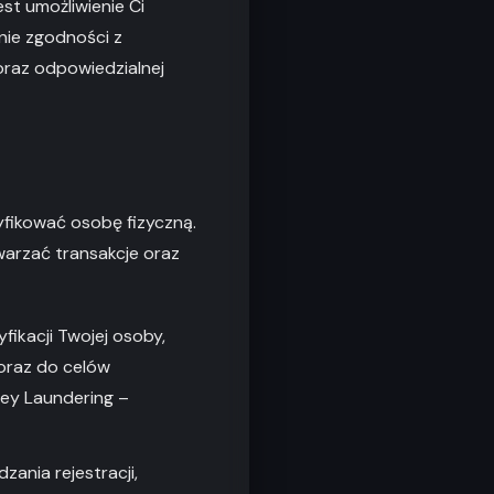
st umożliwienie Ci
nie zgodności z
oraz odpowiedzialnej
yfikować osobę fizyczną.
arzać transakcje oraz
ikacji Twojej osoby,
oraz do celów
ney Laundering –
ania rejestracji,