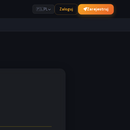
Zaloguj
Zarejestruj
🇵🇱
PL