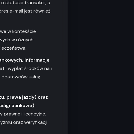
 statusie transakcji, a
res e-mail jest również
owe w kontekście
owych w różnych
pieczeństwa.
ankowych, informacje
t i wypłat środków na i
ch dostawców usług
u, prawa jazdy) oraz
ciągi bankowe):
 prawne i licencyjne.
yzmu oraz weryfikacji