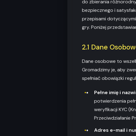
do zbierania różnorodny
bezpiecznego i satysfak
przepisami dotyczącymi 
gry. Poniżej przedstawi
2.1 Dane Osobow
Dane osobowe to wszelki
Gromadzimy je, aby zwe
spełniać obowiązki regul
Pełne imię i nazw
potwierdzenia peł
weryfikacji KYC (K
Przeciwdziałanie Pr
Adres e-mail i nu