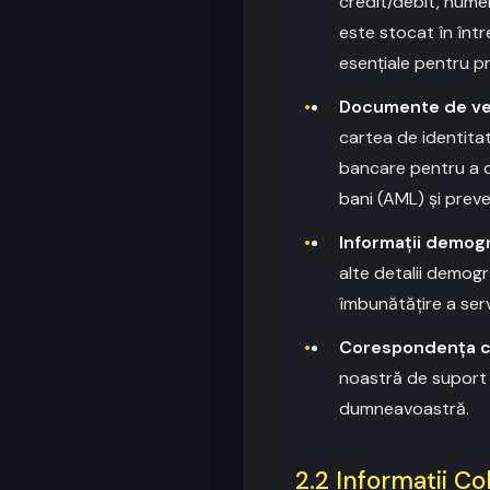
credit/debit, numel
este stocat în înt
esențiale pentru pr
Documente de veri
cartea de identitat
bancare pentru a c
bani (AML) și preve
Informații demogr
alte detalii demog
îmbunătățire a servi
Corespondența cu
noastră de suport p
dumneavoastră.
2.2 Informații C