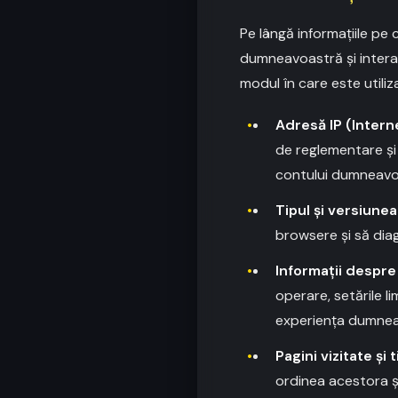
Pe lângă informațiile pe
dumneavoastră și intera
modul în care este utili
Adresă IP (Intern
de reglementare și 
contului dumneavo
Tipul și versiune
browsere și să dia
Informații despre
operare, setările li
experiența dumneavo
Pagini vizitate și
ordinea acestora și