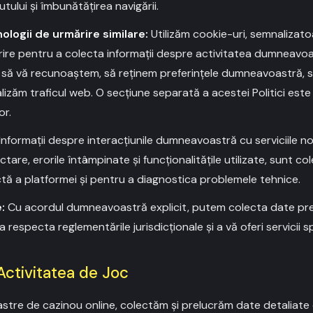
tului și îmbunătățirea navigării.
ologii de urmărire similare:
Utilizăm cookie-uri, semnalizato
rire pentru a colecta informații despre activitatea dumneavoa
să vă recunoaștem, să reținem preferințele dumneavoastră, 
alizăm traficul web. O secțiune separată a acestei Politici est
or.
Informații despre interacțiunile dumneavoastră cu serviciile noa
re, erorile întâmpinate și funcționalitățile utilizate, sunt co
tă a platformei și pentru a diagnostica problemele tehnice.
:
Cu acordul dumneavoastră explicit, putem colecta date prec
respecta reglementările jurisdicționale și a vă oferi servicii sp
Activitatea de Joc
oastre de cazinou online, colectăm și prelucrăm date detaliate