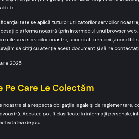
litate.
dențialitate se aplică tuturor utilizatorilor serviciilor noastre
cesați platforma noastră (prin intermediul unui browser web, 
in utilizarea serviciilor noastre, acceptați termenii și condițiile 
urajăm să citiți cu atenție acest document și să ne contactați 
arie 2025
ile Pe Care Le Colectăm
ile noastre și a respecta obligațiile legale și de reglementare, 
voastră. Acestea pot fi clasificate în informații personale, in
activitatea de joc.