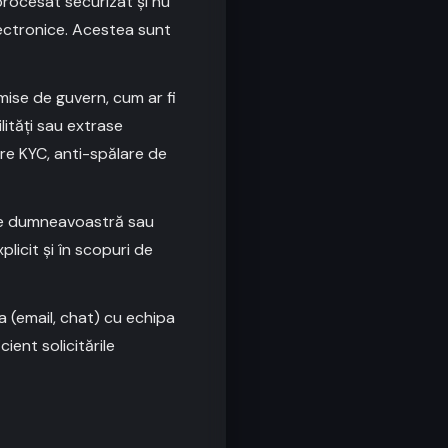
procesat securizat și nu
lectronice. Acestea sunt
ise de guvern, cum ar fi
lități sau extrase
re KYC, anti-spălare de
ele dumneavoastră sau
icit și în scopuri de
 (email, chat) cu echipa
ient solicitările