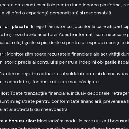
ceste date sunt esențiale pentru funcționarea platformei, r
 a vă oferi o experiență personalizată și responsabilă.
ariuri plasate:
Înregistrăm istoricul jocurilor la care ați particip
zate și rezultatele acestora. Aceste informații sunt necesare 
calcula câștigurile și pierderile și pentru a respecta cerințele 
ri:
Monitorizăm toate rezultatele financiare ale activității d
istoric precis al contului și pentru a îndeplini obligațiile fisca
străm un registru actualizat al soldului contului dumneavoastr
rile acordate și fondurile utilizate sau câștigate.
ilor:
Toate tranzacțiile financiare, inclusiv depozitele, retrageril
, sunt înregistrate pentru conformitate financiară, prevenirea f
aliat al activității dumneavoastră.
re a bonusurilor:
Monitorizăm modul în care utilizați bonusurile
e pariere îndeplinite și jocurile la care sunt aplicate bonusuril