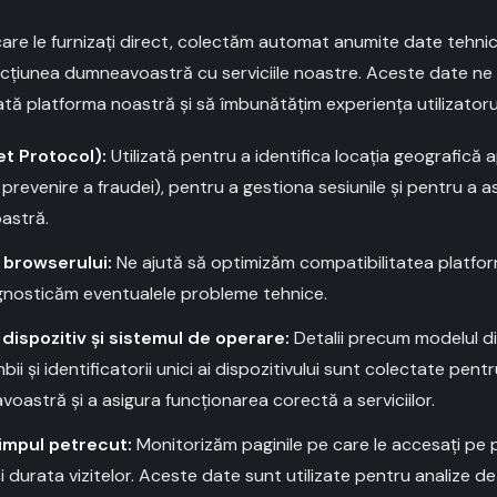
 care le furnizați direct, colectăm automat anumite date tehni
cțiunea dumneavoastră cu serviciile noastre. Aceste date ne 
zată platforma noastră și să îmbunătățim experiența utilizatoru
et Protocol):
Utilizată pentru a identifica locația geografică 
prevenire a fraudei), pentru a gestiona sesiunile și pentru a a
astră.
a browserului:
Ne ajută să optimizăm compatibilitatea platform
gnosticăm eventualele probleme tehnice.
 dispozitiv și sistemul de operare:
Detalii precum modelul dis
mbii și identificatorii unici ai dispozitivului sunt colectate pen
astră și a asigura funcționarea corectă a serviciilor.
 timpul petrecut:
Monitorizăm paginile pe care le accesați pe 
 durata vizitelor. Aceste date sunt utilizate pentru analize d