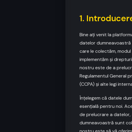
1. Introducer
Bine ați venit la platform
datelor dumneavoastră pe
care le colectăm, modul î
implementăm și drepturi
nostru este de a prelucr
Regulamentul General pri
(CCPA) și alte legi intern
Înțelegem că datele dum
esențială pentru noi. Ac
de prelucrare a datelor,
dumneavoastră sunt colec
nostru este să vă oferim 