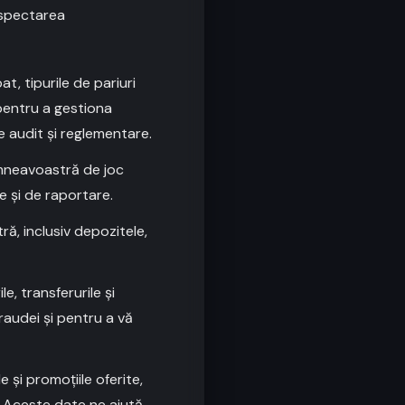
espectarea
at, tipurile de pariuri
pentru a gestiona
de audit și reglementare.
umneavoastră de joc
le și de raportare.
ă, inclusiv depozitele,
e, transferurile și
raudei și pentru a vă
 și promoțiile oferite,
e. Aceste date ne ajută