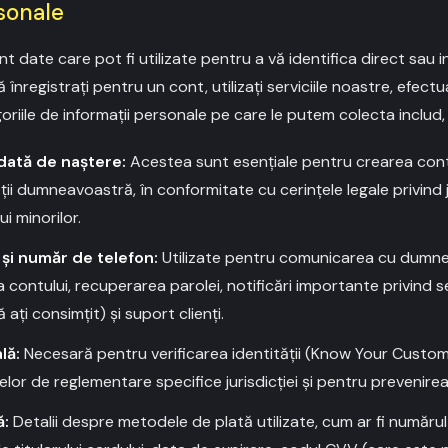
rsonale
nt date care pot fi utilizate pentru a vă identifica direct sau 
înregistrați pentru un cont, utilizați serviciile noastre, efectu
riile de informații personale pe care le putem colecta includ, 
dată de naștere:
Acestea sunt esențiale pentru crearea contu
tății dumneavoastră, în conformitate cu cerințele legale privind 
i minorilor.
și număr de telefon:
Utilizate pentru comunicarea cu dumnea
contului, recuperarea parolei, notificări importante privind ser
ați consimțit) și suport clienți.
lă:
Necesară pentru verificarea identității (Know Your Custom
lor de reglementare specifice jurisdicției și pentru prevenirea
ă:
Detalii despre metodele de plată utilizate, cum ar fi numărul