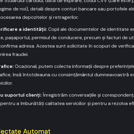
e titularului cardului, data de expirare, codul CVV (care este 
regime de noi), detalii despre conturi bancare sau portofele e
ocesarea depozitelor și retragerilor.
ficare a identității:
Copii ale documentelor de identitate em
e, pașaportul, permisul de conducere, precum și facturi de uti
onfirma adresa. Acestea sunt solicitate în scopuri de verifica
nirea fraudei.
afice:
Ocazional, putem colecta informații despre preferinț
rafice, însă întotdeauna cu consimțământul dumneavoastră expl
ciilor.
 suportul clienți:
Înregistrăm conversațiile și corespondența
entru a îmbunătăți calitatea serviciilor și pentru a rezolva efic
olectate Automat