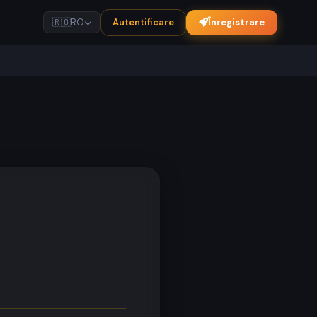
Autentificare
Înregistrare
🇷🇴
RO