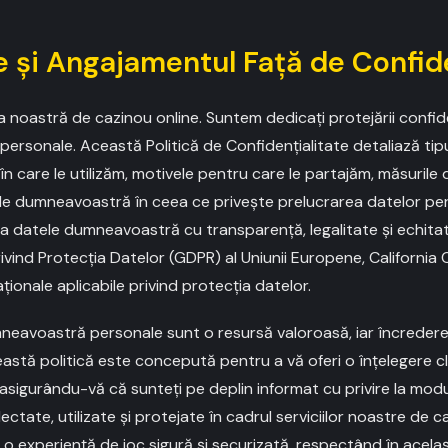
e și Angajamentul Față de Confid
a noastră de cazinou online. Suntem dedicați protejării confidenț
rsonale. Această Politică de Confidențialitate detaliază tipur
n care le utilizăm, motivele pentru care le partajăm, măsurile 
le dumneavoastră în ceea ce privește prelucrarea datelor pe
a datele dumneavoastră cu transparență, legalitate și echitat
vind Protecția Datelor (GDPR) al Uniunii Europene, Californi
aționale aplicabile privind protecția datelor.
neavoastră personale sunt o resursă valoroasă, iar încrede
eastă politică este concepută pentru a vă oferi o înțelegere cl
 asigurându-vă că sunteți pe deplin informat cu privire la modu
tate, utilizate și protejate în cadrul serviciilor noastre de c
o experiență de joc sigură și securizată, respectând în acelaș