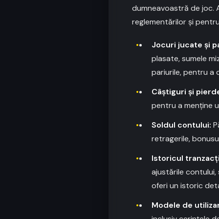
dumneavoastră de joc. A
reglementărilor și pentru
Jocuri jucate și p
plasate, sumele mi
pariurile, pentru a 
Câștiguri și pierde
pentru a menține un 
Soldul contului:
Pă
retragerile, bonusu
Istoricul tranzacți
ajustările contului
oferi un istoric det
Modele de utiliza
inclusiv cerințele d