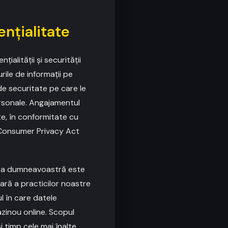
ențialitate
ialității și securității
ile de informații pe
de securitate pe care le
rsonale. Angajamentul
e, în conformitate cu
a Consumer Privacy Act
rea dumneavoastră este
ară a practicilor noastre
l în care datele
azinou online. Scopul
i timp cele mai înalte