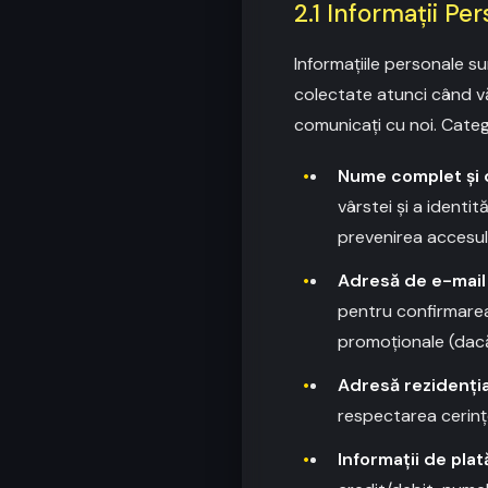
2.1 Informații Pe
Informațiile personale su
colectate atunci când vă 
comunicați cu noi. Catego
Nume complet și 
vârstei și a identi
prevenirea accesulu
Adresă de e-mail 
pentru confirmarea 
promoționale (dacă 
Adresă rezidenția
respectarea cerințe
Informații de plat