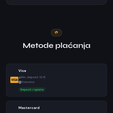
💳
Metode plaćanja
Visa
Min. depozit: 10 €
Trenutno
Depozit i isplata
Mastercard