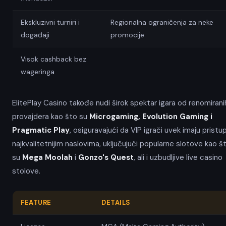
Ekskluzivni turniri i
Regionalna ograničenja za neke
događaji
promocije
Visok cashback bez
wageringa
ElitePlay Casino takođe nudi širok spektar igara od renomirani
provajdera kao što su
Microgaming, Evolution Gaming i
Pragmatic Play
, osiguravajući da VIP igrači uvek imaju pristu
najkvalitetnijim naslovima, uključujući popularne slotove kao š
su
Mega Moolah
i
Gonzo's Quest
, ali i uzbudljive live casino
stolove.
FEATURE
DETAILS