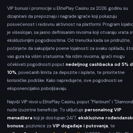
VIP bonusi i promocije u ElitePlay Casinu za 2026. godinu su
dizajnirani da prepoznaju i nagrade igrače koji pokazuju
posvećenost i redovnu aktivnost na platformi. Program lojaln
je višeslojan, sa jasno definisanim nivoima koji otvaraju vrata 
ekskluzivnijim pogodnostima. Od trenutka kada se pridružite,
počinjete da sakupljate poene lojalnosti za svaku opkladu, št
vas gura ka višim statusima. Na nižim nivoima, igrači mogu
očekivati pogodnosti poput
nedeljnog cashbacka od 5% 
10%
, povećanih limita za depozite i isplate, te prioritetne
korisničke podrške. Kako napredujete, ove pogodnosti se
eksponencijalno poboljšavaju.
Najviši VIP nivoi u ElitePlay Casinu, poput "Platinum" i "Diamond
nude izuzetne beneficije. To uključuje
personalnog VIP
menadžera
koji je dostupan 24/7,
ekskluzivne rođendansk
bonuse
, pozivnice za
VIP događaje i putovanja
, te