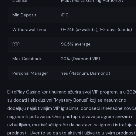
License
MGA (Malta Gaming Authority)
Min Deposit
€10
Withdrawal Time
0-24h (e-wallets), 1-3 days (cards)
RTP
96.5% average
Max Cashback
20% (Diamond VIP)
Personal Manager
Yes (Platinum, Diamond)
ElitePlay Casino kontinuirano ažurira svoj VIP program, a u 202
su dodati i ekskluzivni "Mystery Bonusi" koji se nasumično
dodeljuju najaktivnijim VIP igračima, donoseći iznenadne novč
nagrade ili putovanja. Ovaj pristup održava program svežim i
uzbudljivim, motivišući igrače da nastave sa igrom i istražuju 
prednosti. Uverite se da ste aktivni i uživajte u svim prednos