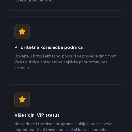
Osećajte se cenjeno.
Prioritetna korisnička podrška
Uživajte u brzoj i efikasnoj podršci sa posvećenim timom.
Vaši upiti biće obrađeni sa najvišim prioritetom, bez
čekanja.
Višeslojni VIP status
Napredujte kroz nivoe programa i otključajte sve veće
pogodnosti. Svaki nivo donosi ekskluzivnije beneficije i