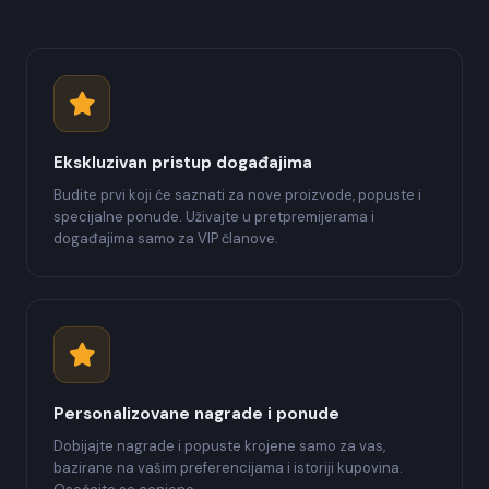
Ekskluzivan pristup događajima
Budite prvi koji će saznati za nove proizvode, popuste i
specijalne ponude. Uživajte u pretpremijerama i
događajima samo za VIP članove.
Personalizovane nagrade i ponude
Dobijajte nagrade i popuste krojene samo za vas,
bazirane na vašim preferencijama i istoriji kupovina.