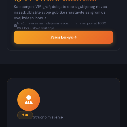
Kao cenjeni VIP igrač, dobijate deo izgubljenog novca
nazad. Ublažite svoje gubitke i nastavite sa igrom uz
ovaj izdašni bonus.
Izračunava se na nedeljnom nivou, minimalan povrat 1.000
RSD, bez uslova obrtanja.
Узми Бонус
👨‍💼
Stručno mišljenje