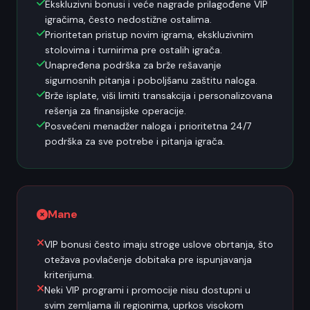
Ekskluzivni bonusi i veće nagrade prilagođene VIP
igračima, često nedostižne ostalima.
Prioritetan pristup novim igrama, ekskluzivnim
stolovima i turnirima pre ostalih igrača.
Unapređena podrška za brže rešavanje
sigurnosnih pitanja i poboljšanu zaštitu naloga.
Brže isplate, viši limiti transakcija i personalizovana
rešenja za finansijske operacije.
Posvećeni menadžer naloga i prioritetna 24/7
podrška za sve potrebe i pitanja igrača.
Mane
VIP bonusi često imaju stroge uslove obrtanja, što
otežava povlačenje dobitaka pre ispunjavanja
kriterijuma.
Neki VIP programi i promocije nisu dostupni u
svim zemljama ili regionima, uprkos visokom