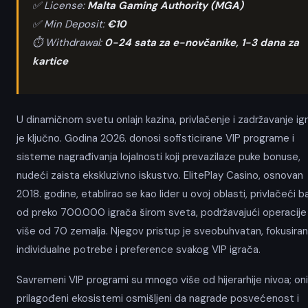
✅ License:
Malta Gaming Authority (MGA)
✅ Min Deposit:
€10
⏱ Withdrawal:
0-24 sata za e-novčanike, 1-3 dana za
kartice
U dinamičnom svetu onlajn kazina, privlačenje i zadržavanje ig
je ključno. Godina 2026. donosi sofisticirane VIP programe i
sisteme nagrađivanja lojalnosti koji prevazilaze puke bonuse,
nudeći zaista ekskluzivno iskustvo. ElitePlay Casino, osnovan
2018. godine, etablirao se kao lider u ovoj oblasti, privlačeći b
od preko 700.000 igrača širom sveta, podržavajući operacije
više od 70 zemalja. Njegov pristup je sveobuhvatan, fokusiran
individualne potrebe i preference svakog VIP igrača.
Savremeni VIP programi su mnogo više od hijerarhije nivoa; oni
prilagođeni ekosistemi osmišljeni da nagrade posvećenost i