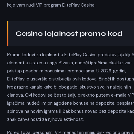
koje vam nudi VIP program ElitePlay Casina.
Casino lojalnost promo kod
Promo kodovi za lojalnost u ElitePlay Casinu predstavljaju klju
element u sistemu nagrađivanja, nudeći igračima ekskluzivan
pristup posebnim bonusima i promocijama. U 2026. godini,
ElitePlay je usavršio distribuciju ovih kodova, čineći ih dostup
kroz razne kanale kako bi obogatio iskustvo svojih najlojalnijih
članova. Ovi kodovi se često šalju direktno putem e-maila VI
igračima, nudeći im prilagođene bonuse na depozite, besplat
spinove na novim igrama ili čak bonus novac bez depozita ka
znak zahvalnosti za njihovu aktivnost.
Pored toga, personalni VIP menadžeri imaju diskreciono pravo