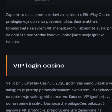
Zapamtite da su promo kodovi za lojalnost u ElitePlay Casinu
privilegija koja dolazi sa posvećenošću. Budite aktivni,
komunicirajte sa svojim VIP menadžerom i iskoristite svaku pril
da dobijete ove vredne kodove i poboljšate svoje igračko
iskustvo.
VIP login casino
VIP login u ElitePlay Casinu u 2026. godini nije samo ulazak u v
nalog; to je pristup personalizovanom ekosistemu dizajnirano
da optimizuje vaše igračko iskustvo. Kada se VIP igrač prijavi,
odmah primeti razliku. Dashboard je prilagođen, prikazujući
najnovije VIP promocije, preporučene igre zasnovane na