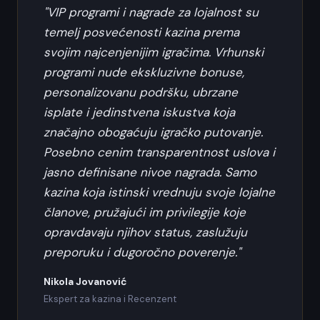
"VIP programi i nagrade za lojalnost su
temelj posvećenosti kazina prema
svojim najcenjenijim igračima. Vrhunski
programi nude ekskluzivne bonuse,
personalizovanu podršku, ubrzane
isplate i jedinstvena iskustva koja
značajno obogaćuju igračko putovanje.
Posebno cenim transparentnost uslova i
jasno definisane nivoe nagrada. Samo
kazina koja istinski vrednuju svoje lojalne
članove, pružajući im privilegije koje
opravdavaju njihov status, zaslužuju
preporuku i dugoročno poverenje."
Nikola Jovanović
Ekspert za kazina i Recenzent