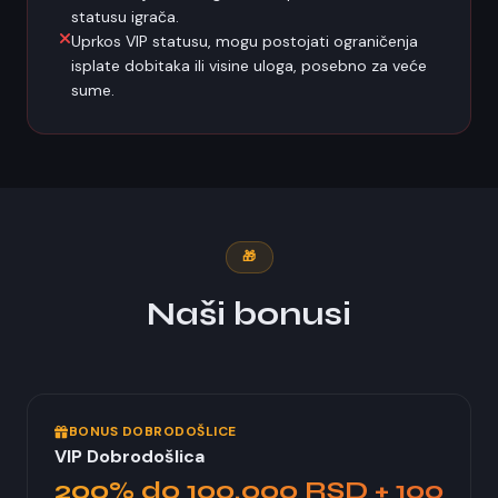
statusu igrača.
Uprkos VIP statusu, mogu postojati ograničenja
isplate dobitaka ili visine uloga, posebno za veće
sume.
🎁
Naši bonusi
BONUS DOBRODOŠLICE
VIP Dobrodošlica
200% do 100.000 RSD + 100