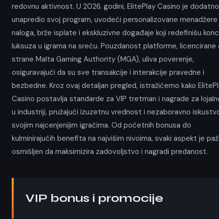
redovnu aktivnost. U 2026. godini, ElitePlay Casino je dodatno
unapredio svoj program, uvodeći personalizovane menadžere
naloga, brže isplate i ekskluzivne događaje koji redefinišu kon
luksuza u igrama na sreću. Pouzdanost platforme, licencirane
strane Malta Gaming Authority (MGA), uliva poverenje,
osiguravajući da su sve transakcije i interakcije pravedne i
bezbedne. Kroz ovaj detaljan pregled, istražićemo kako EliteP
Casino postavlja standarde za VIP tretman i nagrade za lojal
u industriji, pružajući izuzetnu vrednost i nezaboravno iskustv
svojim najcenjenijim igračima. Od početnih bonusa do
kulminirajućih benefita na najvišim nivoima, svaki aspekt je pažl
osmišljen da maksimizira zadovoljstvo i nagradi predanost.
VIP bonus i promocije