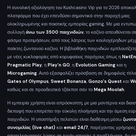
Η συνολική αξιολόγηση του Kushcasino Vip για το 2026 αποκαλ
πλατφόρμα που έχει επενδύσει σημαντικά στην παροχή μιας
ολοκληρωμένης και ποιοτικής εμπειρίας gaming. Με μια εντυπ
συλλογή
άνω των 3500 παιχνιδιών
, το καζίνο απευθύνεται σ
φάσμα προτιμήσεων, από τους λάτρεις των κουλοχέρηδων μέχρ
παίκτες ζωντανού καζίνο. Η βιβλιοθήκη παιχνιδιών εμπλουτίζετ
με νέες κυκλοφορίες από κορυφαίους παρόχους όπως η
NetEn
Pragmatic Play
, η
Play'n GO
, η
Evolution Gaming
και η
Microgaming
. Αυτό εξασφαλίζει πρόσβαση σε δημοφιλείς τίτλ
Gates of Olympus
,
Sweet Bonanza
,
Gonzo's Quest
και
Wo
καθώς και σε προοδευτικά τζάκποτ σαν το
Mega Moolah
.
Η εμπειρία χρήστη είναι απρόσκοπτη, με μια μοντέρνα και διαισ
διεπαφή που επιτρέπει την εύκολη πλοήγηση και την άμεση εύ
παιχνιδιών. Η υποστήριξη πελατών είναι διαθέσιμη μέσω
ζωντα
συνομιλίας (live chat)
και
email 24/7
, παρέχοντας γρήγορες
αποτελεσματικές λύσεις σε τυχόν απορίες ή προβλήματα. Αν κα