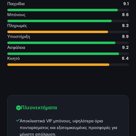
Παιχνίδια
9.1
Μπόνους
8.6
Πληρωμές
8.3
Υποστήριξη
8.9
Ασφάλεια
9.2
Κινητό
8.4
Πλεονεκτήματα
Αποκλειστικά VIP μπόνους, υψηλότερα όρια
πονταρίσματος και εξατομικευμένες προσφορές για
μέγιστη απόλαυση.