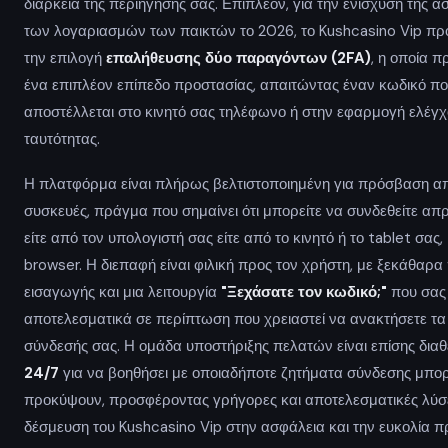
διάρκεια της περιήγησής σας. Επιπλέον, για την ενίσχυση της α
των λογαριασμών των παικτών το 2026, το Kushcasino Vip πρ
την επιλογή
επαλήθευσης δύο παραγόντων (2FA)
, η οποία π
ένα επιπλέον επίπεδο προστασίας, απαιτώντας έναν κωδικό π
αποστέλλεται στο κινητό σας τηλέφωνο ή στην εφαρμογή ελέγ
ταυτότητας.
Η πλατφόρμα είναι πλήρως βελτιστοποιημένη για πρόσβαση απ
συσκευές, πράγμα που σημαίνει ότι μπορείτε να συνδεθείτε α
είτε από τον υπολογιστή σας είτε από το κινητό ή το tablet σας
browser. Η διεπαφή είναι φιλική προς τον χρήστη, με ξεκάθαρα
εισαγωγής και μια λειτουργία
"Ξεχάσατε τον κωδικό;"
που σας
αποτελεσματικά σε περίπτωση που χρειαστεί να ανακτήσετε τα 
σύνδεσής σας. Η ομάδα υποστήριξης πελατών είναι επίσης διαθ
24/7
για να βοηθήσει με οποιαδήποτε ζητήματα σύνδεσης μπορ
προκύψουν, προσφέροντας γρήγορες και αποτελεσματικές λύσε
δέσμευση του Kushcasino Vip στην ασφάλεια και την ευκολία 