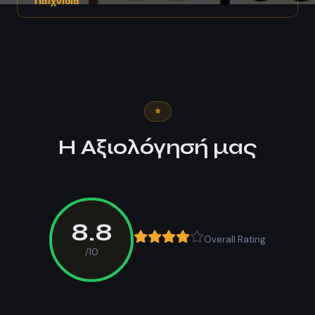
Παιχνίδια
⭐
Η Αξιολόγησή μας
8.8
Overall Rating
/10