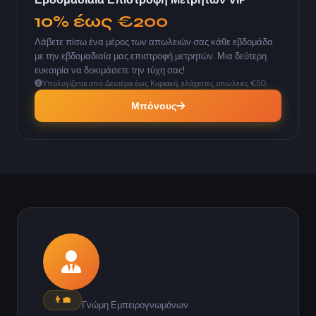
10% έως €200
Λάβετε πίσω ένα μέρος των απωλειών σας κάθε εβδομάδα
με την εβδομαδιαία μας επιστροφή μετρητών. Μια δεύτερη
ευκαιρία να δοκιμάσετε την τύχη σας!
Υπολογίζεται από Δευτέρα έως Κυριακή, ελάχιστες απώλειες €50.
Μπόνους
👨‍💼
Γνώμη Εμπειρογνωμόνων