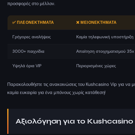
προσφορές στο μέλλον.
✅ ΠΛΕΟΝΕΚΤΉΜΑΤΑ
❌ ΜΕΙΟΝΕΚΤΉΜΑΤΑ
Γρήγορες αναλήψεις
Καμία τηλεφωνική υποστήριξη
3000+ παιχνίδια
Απαίτηση στοιχηματισμού 35x
Υψηλά όρια VIP
Περιορισμένες χώρες
Παρακολουθήστε τις ανακοινώσεις του Kushcasino Vip για να μ
καμία ευκαιρία για ένα μπόνους χωρίς κατάθεση!
Αξιολόγηση για το Kushcasino