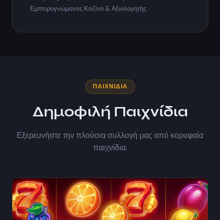
Εμπειρογνώμονας Καζίνο & Αξιολογητής
ΠΑΙΧΝΊΔΙΑ
Δημοφιλή Παιχνίδια
Εξερευνήστε την πλούσια συλλογή μας από κορυφαία
παιχνίδια.