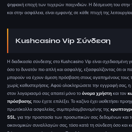
ψηφιακή εποχή των τυχερών παιχνιδιών. Η δέσμευση του στην 
και στην ασφάλεια, είναι εμφανής σε κάθε πτυχή της λειτουργίας
Kushcasino Vip Σύνδεση
Η διαδικασία σύνδεσης στο Kushcasino Vip είναι σχεδιασμένη γι
όσο το δυνατόν πιο απλή και ασφαλής, εξασφαλίζοντας ότι οι πα
μπορούν να έχουν άμεση πρόσβαση στους αγαπημένους τους τ
χωρίς καθυστερήσεις. Αφού ολοκληρώσετε την εγγραφή σας, η 
στον λογαριασμό σας απαιτεί μόνο το
όνομα χρήστη
και τον
κ
πρόσβασης
που έχετε επιλέξει. Το καζίνο έχει υιοθετήσει προη
πρωτόκολλα ασφαλείας, συμπεριλαμβανομένης της
κρυπτογρ
SSL
, για την προστασία των προσωπικών σας δεδομένων και 
οικονομικών συναλλαγών σας, τόσο κατά τη σύνδεση όσο και κα