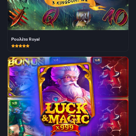
Ρουλέτα Royal