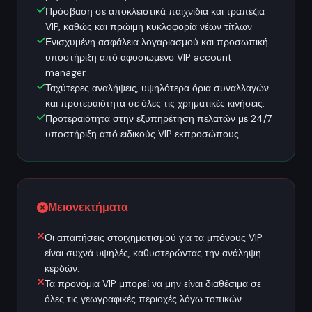
Πρόσβαση σε αποκλειστικά παιχνίδια και τραπέζια
VIP, καθώς και πρώιμη κυκλοφορία νέων τίτλων.
Ενισχυμένη ασφάλεια λογαριασμού και προσωπική
υποστήριξη από αφοσιωμένο VIP account
manager.
Ταχύτερες αναλήψεις, υψηλότερα όρια συναλλαγών
και προτεραιότητα σε όλες τις χρηματικές κινήσεις.
Προτεραιότητα στην εξυπηρέτηση πελατών με 24/7
υποστήριξη από ειδικούς VIP εκπροσώπους.
Μειονεκτήματα
Οι απαιτήσεις στοιχηματισμού για τα μπόνους VIP
είναι συχνά υψηλές, καθυστερώντας την ανάληψη
κερδών.
Τα προνόμια VIP μπορεί να μην είναι διαθέσιμα σε
όλες τις γεωγραφικές περιοχές λόγω τοπικών