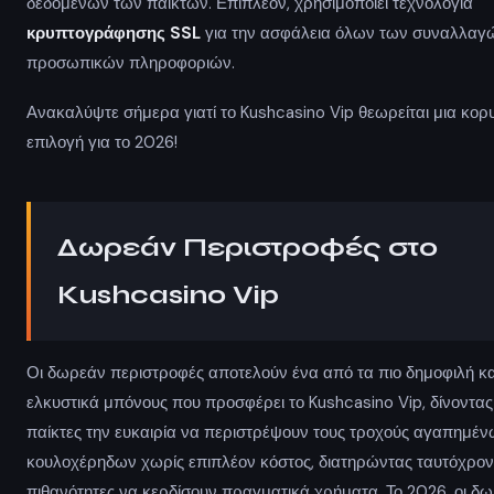
δεδομένων των παικτών. Επιπλέον, χρησιμοποιεί τεχνολογία
κρυπτογράφησης SSL
για την ασφάλεια όλων των συναλλαγώ
προσωπικών πληροφοριών.
Ανακαλύψτε σήμερα γιατί το Kushcasino Vip θεωρείται μια κορ
επιλογή για το 2026!
Δωρεάν Περιστροφές στο
Kushcasino Vip
Οι δωρεάν περιστροφές αποτελούν ένα από τα πιο δημοφιλή κα
ελκυστικά μπόνους που προσφέρει το Kushcasino Vip, δίνοντας
παίκτες την ευκαιρία να περιστρέψουν τους τροχούς αγαπημέ
κουλοχέρηδων χωρίς επιπλέον κόστος, διατηρώντας ταυτόχρονα
πιθανότητες να κερδίσουν πραγματικά χρήματα. Το 2026, οι δ