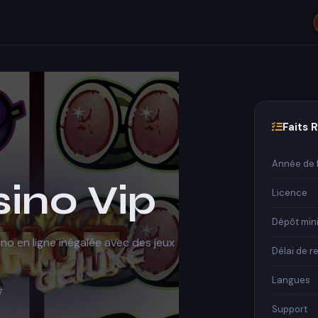
Faits 
Année de 
ino Vip
Licence
Dépôt mi
o en ligne inégalée avec des jeux
Délai de re
Langues
7
Support