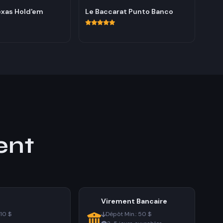
exas Hold'em
Le Baccarat Punto Banco
ent
Virement Bancaire
 10 $
Dépôt Min.: 50 $