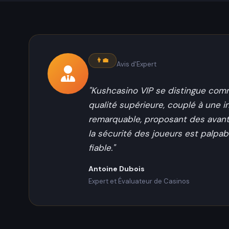
👨‍💼
Avis d'Expert
"Kushcasino VIP se distingue comm
qualité supérieure, couplé à une i
remarquable, proposant des avantag
la sécurité des joueurs est palpa
fiable."
Antoine Dubois
Expert et Évaluateur de Casinos