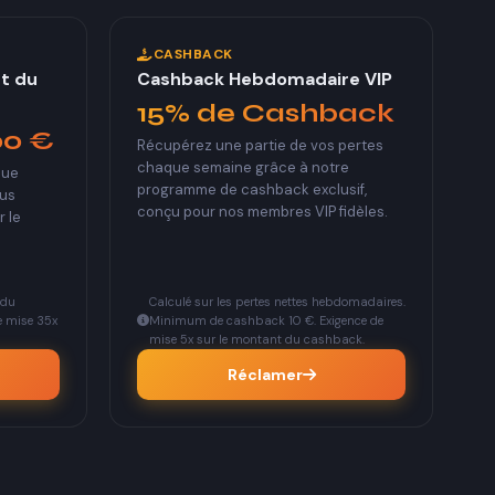
T
CASHBACK
t du
Cashback Hebdomadaire VIP
15% de Cashback
00 €
Récupérez une partie de vos pertes
chaque semaine grâce à notre
que
programme de cashback exclusif,
nus
conçu pour nos membres VIP fidèles.
 le
 du
Calculé sur les pertes nettes hebdomadaires.
e mise 35x
Minimum de cashback 10 €. Exigence de
mise 5x sur le montant du cashback.
Réclamer