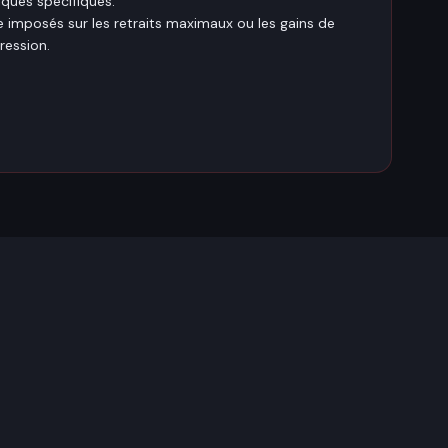
iques spécifiques.
 imposés sur les retraits maximaux ou les gains de
gression.