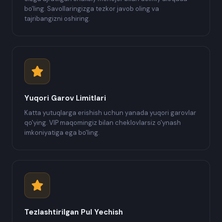
bo'ling. Savollaringizga tezkor javob oling va
tajribangizni oshiring.
Yuqori Garov Limitlari
Katta yutuqlarga erishish uchun yanada yuqori garovlar
qo'ying. VIP maqomingiz bilan cheklovlarsiz o'ynash
imkoniyatiga ega bo'ling.
Tezlashtirilgan Pul Yechish