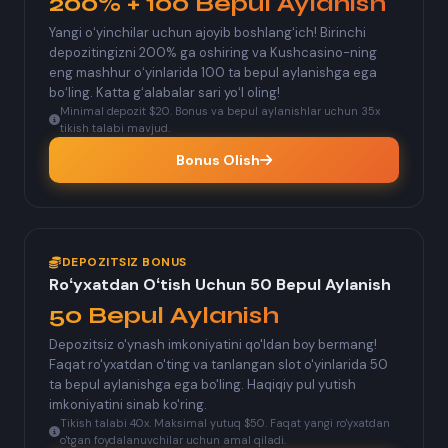
200% + 100 Bepul Aylanish
Yangi oʻyinchilar uchun ajoyib boshlangʻich! Birinchi
depozitingizni 200% ga oshiring va Kushcasino-ning
eng mashhur oʻyinlarida 100 ta bepul aylanishga ega
boʻling. Katta gʻalabalar sari yoʻl oling!
Minimal depozit $20. Bonus va bepul aylanishlar uchun 35x
tikish talabi mavjud.
Bonus Olish
DEPOZITSIZ BONUS
Roʻyxatdan Oʻtish Uchun 50 Bepul Aylanish
50 Bepul Aylanish
Depozitsiz o'ynash imkoniyatini qo'ldan boy bermang!
Faqat ro'yxatdan o'ting va tanlangan slot o'yinlarida 50
ta bepul aylanishga ega bo'ling. Haqiqiy pul yutish
imkoniyatini sinab ko'ring.
Tikish talabi 40x. Maksimal yutuq $50. Faqat yangi ro'yxatdan
o'tgan foydalanuvchilar uchun amal qiladi.