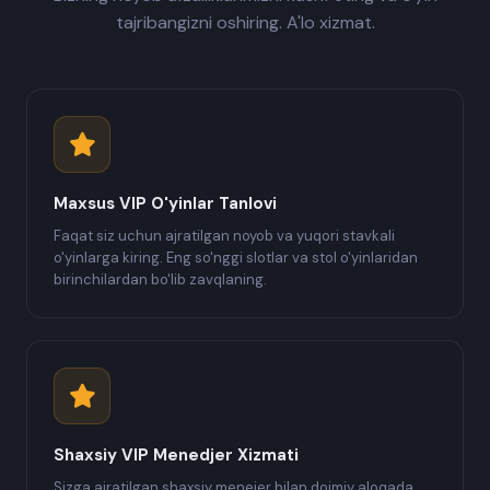
tajribangizni oshiring. A'lo xizmat.
Maxsus VIP O'yinlar Tanlovi
Faqat siz uchun ajratilgan noyob va yuqori stavkali
o'yinlarga kiring. Eng so'nggi slotlar va stol o'yinlaridan
birinchilardan bo'lib zavqlaning.
Shaxsiy VIP Menedjer Xizmati
Sizga ajratilgan shaxsiy menejer bilan doimiy aloqada