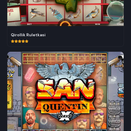
Qirollik Ruletkasi