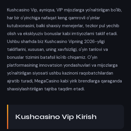
Kushcasino Vip, ayniqsa, VIP mijozlarga yo'naltirilgan bo'lib,
har bir o'yinchiga nafaqat keng qamrovli o'yinlar
kutubxonasini, balki shaxsiy menejerlar, tezkor pul yechib
olish va eksklyuziv bonuslar kabi imtiyozlarni taklif etadi.
Ushbu sharhda biz Kushcasino Vipning 2026-yilgi
takliflarini, xususan, uning xavfsizligi, o'yin tanlovi va
bonuslar tizimini batafsil ko'rib chiqamiz. O'yin
platformasining innovatsion yondashuvlari va mijozlarga
yo'naltirilgan siyosati ushbu kazinoni raqobatchilardan
ajratib turadi, MegaCasino kabi yirik brendlarga qaraganda
shaxsiylashtirilgan tajriba taqdim etadi.
Kushcasino Vip Kirish