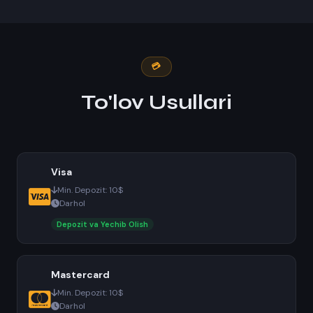
💳
To'lov Usullari
Visa
Min. Depozit: 10$
Darhol
Depozit va Yechib Olish
Mastercard
Min. Depozit: 10$
Darhol