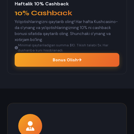
Haftalik 10% Cashback
10% Cashback
Yo'qotishlaringizni qaytarib oling! Har hafta Kushcasino-
da o'ynang va yo'qotishlaringizning 10% ni cashback
bonusi sifatida qaytarib oling. Shunchaki o'ynang va
xotirjam bo'ling.
Minimal qaytariladigan summa $10. Tikish talabi 5x. Har
dushanba kuni hisoblanadi.
Bonus Olish